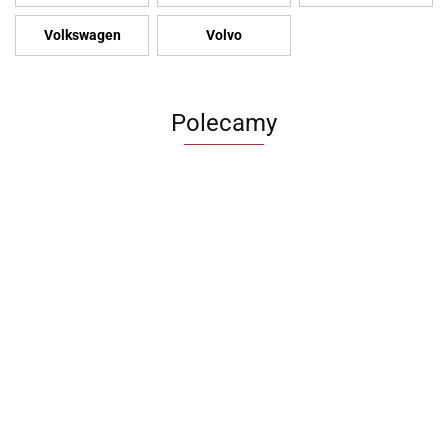
Volkswagen
Volvo
Polecamy
Zderzak
Felgi BMW
Felga
Błotnik VW
przedni
Ronal
Volkswag
Kierownica VW
transportet
Audi A3 8P
7.5Jx17
ID.3 7.5x
id 3 skórzana
1200.00
T6 lift 19-23
1200.00
700.00
lift 08-13r
5x120
880.00
ET50 5x1
multifunkcyjna
PRAWY
1580.00
8P0807437
ET35
Aluminio
10a419089
7LA821106B
Aluminiowe
10A6010
H