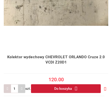
Kolektor wydechowy CHEVROLET ORLANDO Cruze 2.0
VCDI Z20D1
120.00
szt.
Do koszyka
Do
prze