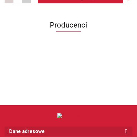
Do
prze
Producenci
Dane adresowe