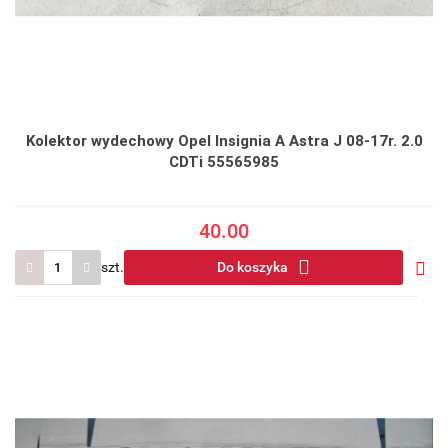
Kolektor wydechowy Opel Insignia A Astra J 08-17r. 2.0
CDTi 55565985
40.00
szt.
Do koszyka
Do
prze