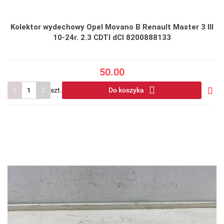
Kolektor wydechowy Opel Movano B Renault Master 3 III
10-24r. 2.3 CDTI dCI 8200888133
50.00
szt.
Do koszyka
Do
prze