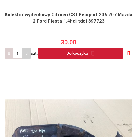
Kolektor wydechowy Citroen C3 I Peugeot 206 207 Mazda
2 Ford Fiesta 1.4hdi tdci 397723
30.00
szt.
Do koszyka
Do
prze