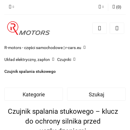
(
0
)
Zaloguj się
Zarejestruj się
Dodaj zgłoszenie
R-motors - części samochodowe | r-cars.eu
Układ elektryczny, zapłon
Czujniki
Czujnik spalania stukowego
Kategorie
Szukaj
Czujnik spalania stukowego – klucz
do ochrony silnika przed