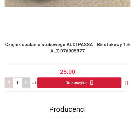
Czujnik spalania stukowego AUDI PASSAT B5 stukowy 1.6
ALZ 07d905377
25.00
szt.
Do koszyka
Do
prze
Producenci