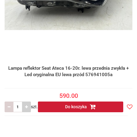
Lampa reflektor Seat Ateca 16-20r. lewa przednia zwykła +
Led oryginalna EU lewa przód 576941005a
590.00
szt.
Do koszyka
Do
prze