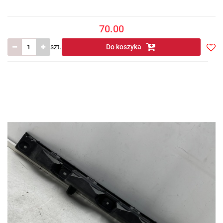
70.00
szt.
Do koszyka
Do
prze