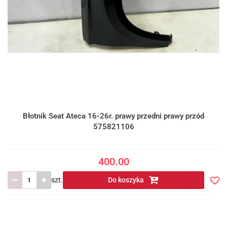
Błotnik Seat Ateca 16-26r. prawy przedni prawy przód
575821106
400.00
szt.
Do koszyka
Do
prze