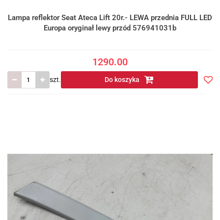
Lampa reflektor Seat Ateca Lift 20r.- LEWA przednia FULL LED
Europa oryginał lewy przód 576941031b
1290.00
szt.
Do koszyka
Do
prze