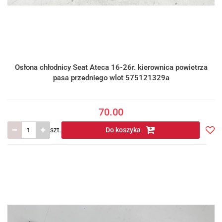
Osłona chłodnicy Seat Ateca 16-26r. kierownica powietrza
pasa przedniego wlot 575121329a
70.00
szt.
Do koszyka
Do
prze