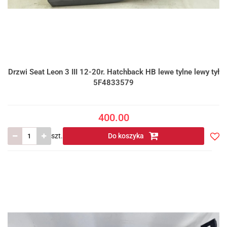
Drzwi Seat Leon 3 III 12-20r. Hatchback HB lewe tylne lewy tył
5F4833579
400.00
szt.
Do koszyka
Do
prze