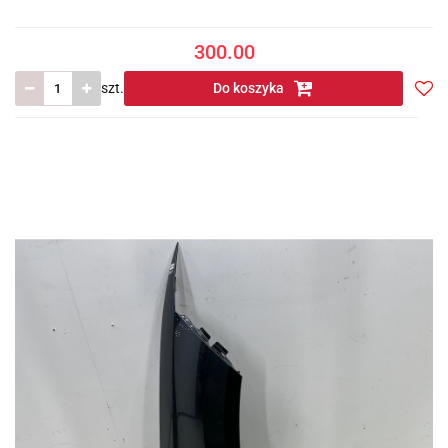
300.00
szt.
Do koszyka
Do
prze