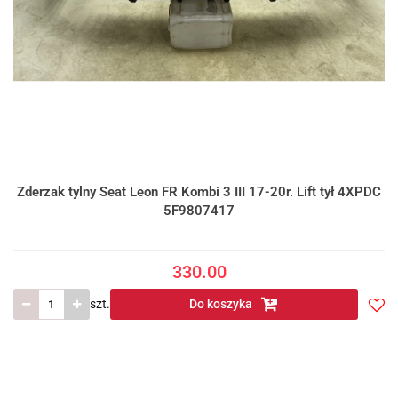
Zderzak tylny Seat Leon FR Kombi 3 III 17-20r. Lift tył 4XPDC
5F9807417
330.00
szt.
Do koszyka
Do
prze