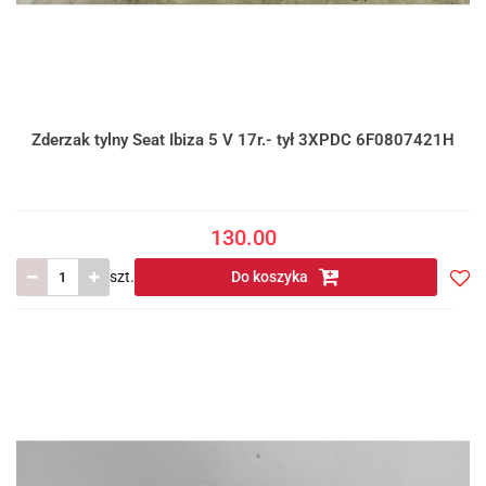
Zderzak tylny Seat Ibiza 5 V 17r.- tył 3XPDC 6F0807421H
130.00
szt.
Do koszyka
Do
prze