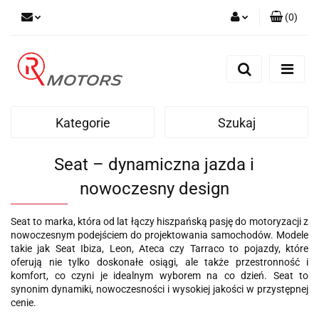
(
0
)
Zaloguj się
Zarejestruj się
Dodaj zgłoszenie
Kategorie
Szukaj
Seat – dynamiczna jazda i
nowoczesny design
Seat to marka, która od lat łączy hiszpańską pasję do motoryzacji z
nowoczesnym podejściem do projektowania samochodów. Modele
takie jak Seat Ibiza, Leon, Ateca czy Tarraco to pojazdy, które
oferują nie tylko doskonałe osiągi, ale także przestronność i
komfort, co czyni je idealnym wyborem na co dzień. Seat to
synonim dynamiki, nowoczesności i wysokiej jakości w przystępnej
cenie.