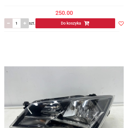
250.00
szt.
Do koszyka
Do
prze