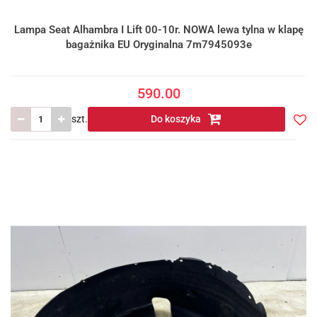
Lampa Seat Alhambra I Lift 00-10r. NOWA lewa tylna w klapę
bagażnika EU Oryginalna 7m7945093e
590.00
szt.
Do koszyka
Do
prze