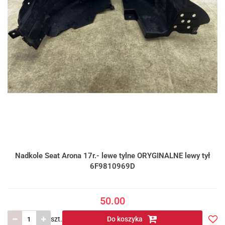
Nadkole Seat Arona 17r.- lewe tylne ORYGINALNE lewy tył
6F9810969D
50.00
szt.
Do koszyka