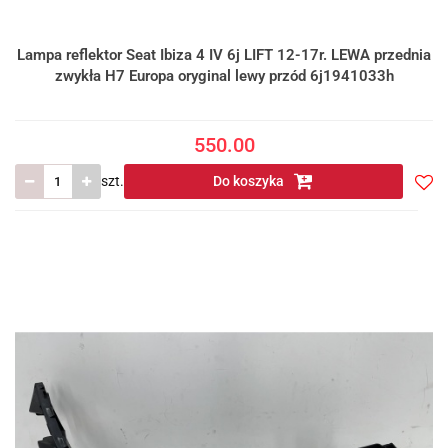
Lampa reflektor Seat Ibiza 4 IV 6j LIFT 12-17r. LEWA przednia
zwykła H7 Europa oryginal lewy przód 6j1941033h
550.00
szt.
Do koszyka
Do
prze