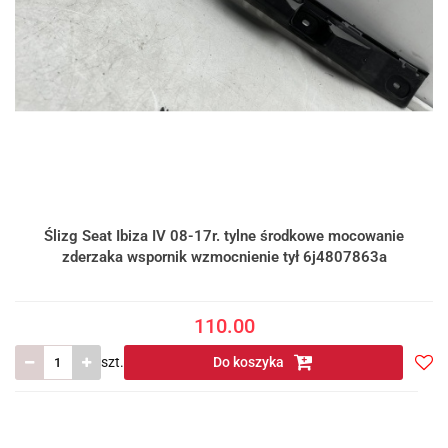
Ślizg Seat Ibiza IV 08-17r. tylne środkowe mocowanie
zderzaka wspornik wzmocnienie tył 6j4807863a
110.00
szt.
Do koszyka
Do
prze