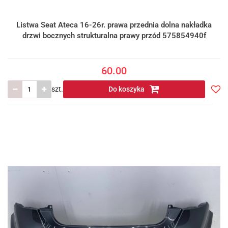
Listwa Seat Ateca 16-26r. prawa przednia dolna nakładka
drzwi bocznych strukturalna prawy przód 575854940f
60.00
szt.
Do koszyka
Do
prze