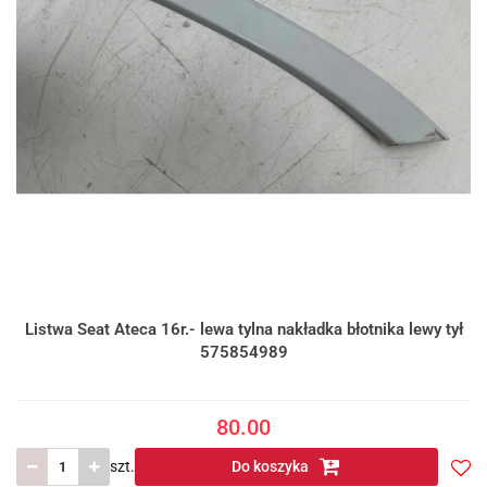
Listwa Seat Ateca 16r.- lewa tylna nakładka błotnika lewy tył
575854989
80.00
szt.
Do koszyka