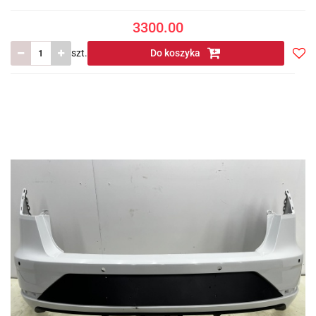
3300.00
szt.
Do koszyka
Do
prze