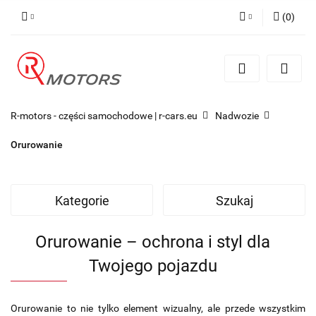
(
0
)
Zaloguj się
Zarejestruj się
Dodaj zgłoszenie
R-motors - części samochodowe | r-cars.eu
Nadwozie
Orurowanie
Kategorie
Szukaj
Orurowanie – ochrona i styl dla
Twojego pojazdu
Orurowanie to nie tylko element wizualny, ale przede wszystkim