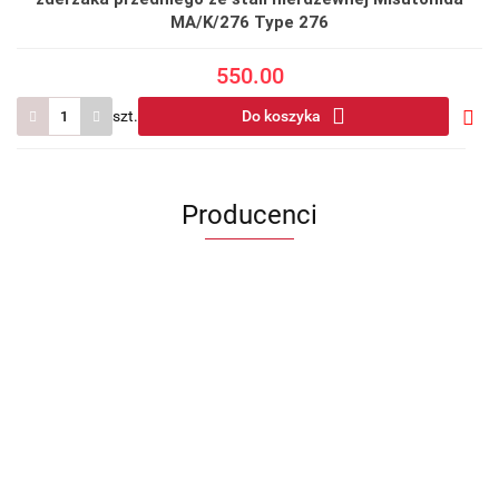
MA/K/276 Type 276
550.00
szt.
Do koszyka
Do
prze
Producenci