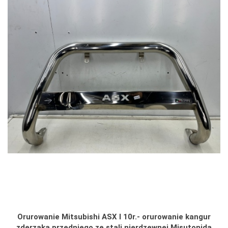
Orurowanie Mitsubishi ASX I 10r.- orurowanie kangur
zderzaka przedniego ze stali nierdzewnej Misutonida