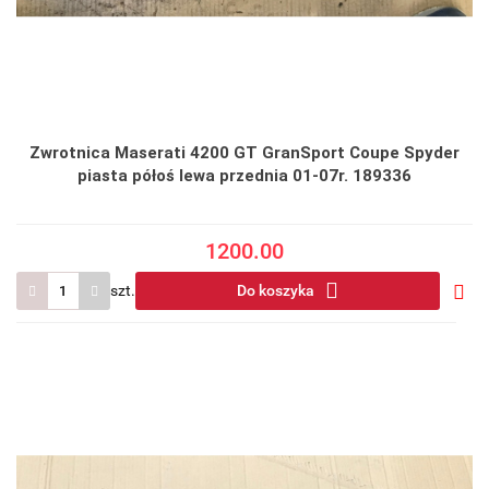
Zwrotnica Maserati 4200 GT GranSport Coupe Spyder
piasta półoś lewa przednia 01-07r. 189336
1200.00
szt.
Do koszyka
Do
prze