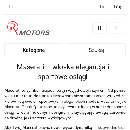
(
0
)
Zaloguj się
Zarejestruj się
Dodaj zgłoszenie
Kategorie
Szukaj
Maserati – włoska elegancja i
sportowe osiągi
Maserati to symbol luksusu, pasji i wyjątkowej inżynierii. Od ponad
wieku marka ta dostarcza kierowcom niezapomnianych wrażeń za
kierownicą swoich sportowych i eleganckich modeli. Auta takie jak
Maserati Ghibli, Quattroporte czy Levante łączą w sobie doskonałe
osiągi z wyrafinowanym designem, przyciągając uwagę zarówno
na drodze, jak i na torze wyścigowym.
Aby Twój Maserati zawsze zachwycał dynamiką i niezawodnością,