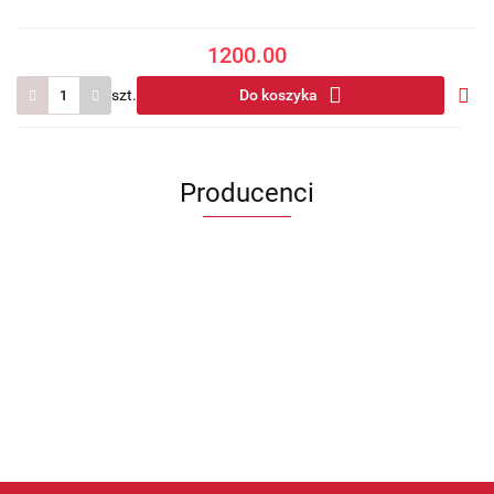
1200.00
szt.
Do koszyka
Do
prze
Producenci