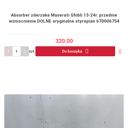
Absorber zderzaka Maserati Ghibli 13-24r. przednie
wzmocnienie DOLNE oryginalne styropian 670006754
320.00
szt.
Do koszyka
Do
prze