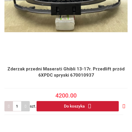
Zderzak przedni Maserati Ghibli 13-17r. Przedlift przód
6XPDC spryski 670010937
4200.00
szt.
Do koszyka
Do
prze