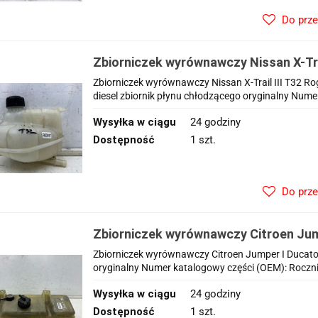
Do prz
Zbiorniczek wyrównawczy Nissan X-Tra
Qashqai J11 Kadjar 13-21r. 1.3 1.2 1.5 
Zbiorniczek wyrównawczy Nissan X-Trail III T32 Rog
płynu chłodzącego
diesel zbiornik płynu chłodzącego oryginalny Nume
Wysyłka w ciągu
24 godziny
Dostępność
1 szt.
Do prz
Zbiorniczek wyrównawczy Citroen Jump
Boxer I 94-06r. 2.5d diesel płynu chło
Zbiorniczek wyrównawczy Citroen Jumper I Ducato I
oryginalny Numer katalogowy części (OEM): Rocznik
Wysyłka w ciągu
24 godziny
Dostępność
1 szt.