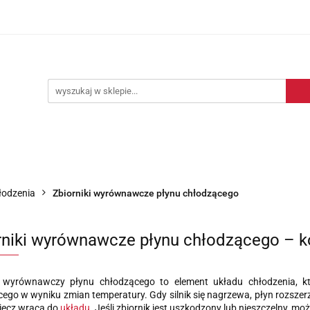
Blog motoryzacyjny
Dostawa
O nas
Kontakt
motoryzacyjny
Dostawa
O nas
Kontakt
łodzenia
Zbiorniki wyrównawcze płynu chłodzącego
rniki wyrównawcze płynu chłodzącego – ko
k wyrównawczy płynu chłodzącego to element układu chłodzenia, k
ego w wyniku zmian temperatury. Gdy silnik się nagrzewa, płyn rozszerza
iecz wraca do
układu
. Jeśli zbiornik jest uszkodzony lub nieszczelny, mo