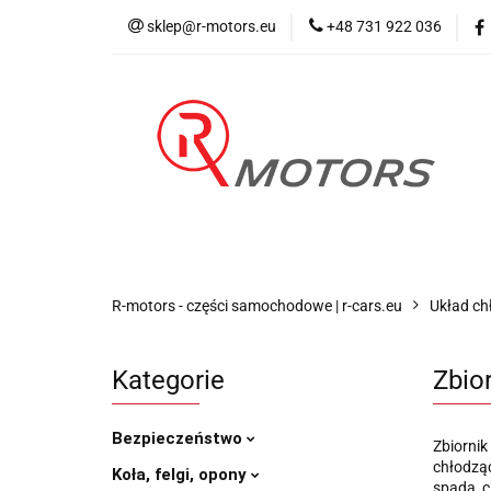
sklep@r-motors.eu
+48 731 922 036
Wszystkie kategorie
Blog 
R-motors - części samochodowe | r-cars.eu
Układ ch
Kategorie
Zbio
Bezpieczeństwo
Zbiorni
chłodząc
Koła, felgi, opony
spada, c