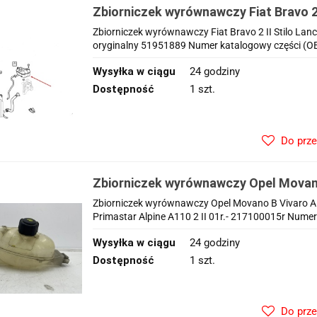
Zbiorniczek wyrównawczy Fiat Bravo 2 
Delta 3 III 07-14r. 51951889
Zbiorniczek wyrównawczy Fiat Bravo 2 II Stilo Lanc
oryginalny 51951889 Numer katalogowy części (OE
Wysyłka w ciągu
24 godziny
Dostępność
1 szt.
Do prz
Zbiorniczek wyrównawczy Opel Movan
Master 3 III Trafic 2 II 01r.- 217100015
Zbiorniczek wyrównawczy Opel Movano B Vivaro A Re
Primastar Alpine A110 2 II 01r.- 217100015r Numer
Wysyłka w ciągu
24 godziny
Dostępność
1 szt.
Do prz