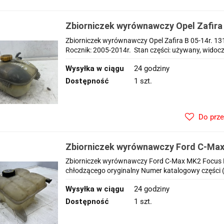
Zbiorniczek wyrównawczy Opel Zafira 
Zbiorniczek wyrównawczy Opel Zafira B 05-14r. 
Rocznik: 2005-2014r. Stan części: używany, widoczn
Wysyłka w ciągu
24 godziny
Dostępność
1 szt.
Do prz
Zbiorniczek wyrównawczy Ford C-Ma
Kuga Mk2 Connect 12-19r. zbiornik p
Zbiorniczek wyrównawczy Ford C-Max MK2 Focus M
oryginalny
chłodzącego oryginalny Numer katalogowy części (
Wysyłka w ciągu
24 godziny
Dostępność
1 szt.