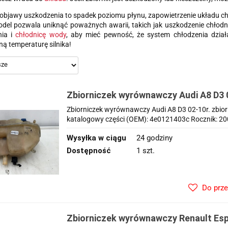
bjawy uszkodzenia to spadek poziomu płynu, zapowietrzenie układu ch
el pozwala uniknąć poważnych awarii, takich jak uszkodzenie chłodni
nia i
chłodnicę wody
, aby mieć pewność, że system chłodzenia dział
ą temperaturę silnika!
Zbiorniczek wyrównawczy Audi A8 D3 0
płynu chłodzącego 4e0121403c
Zbiorniczek wyrównawczy Audi A8 D3 02-10r. zbi
katalogowy części (OEM): 4e0121403c Rocznik: 200
Wysyłka w ciągu
24 godziny
Dostępność
1 szt.
Do prz
Zbiorniczek wyrównawczy Renault Es