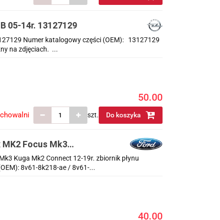
B 05-14r. 13127129
13127129 Numer katalogowy części (OEM): 13127129
y na zdjęciach. ...
50.00
echowalni
szt.
Do koszyka
x MK2 Focus Mk3
łynu chłodzącego
k3 Kuga Mk2 Connect 12-19r. zbiornik płynu
OEM): 8v61-8k218-ae / 8v61-...
40.00