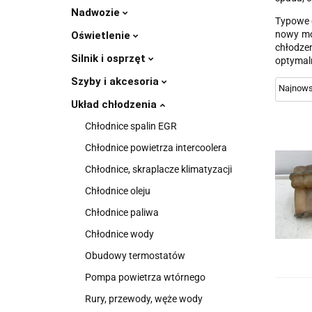
Nadwozie
Typowe o
nowy mod
Oświetlenie
chłodze
Silnik i osprzęt
optymaln
Szyby i akcesoria
Układ chłodzenia
Chłodnice spalin EGR
Chłodnice powietrza intercoolera
Chłodnice, skraplacze klimatyzacji
Chłodnice oleju
Chłodnice paliwa
Chłodnice wody
Obudowy termostatów
Pompa powietrza wtórnego
Rury, przewody, węże wody