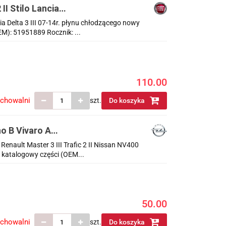
II Stilo Lancia
ia Delta 3 III 07-14r. płynu chłodzącego nowy
M): 51951889 Rocznik: ...
110.00
echowalni
szt.
Do koszyka
o B Vivaro A
r
nault Master 3 III Trafic 2 II Nissan NV400
 katalogowy części (OEM...
50.00
echowalni
szt.
Do koszyka