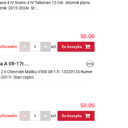
 4 IV Scenic 4 IV Talisman 15-24r. zbiornik płynu
ik: 2015-2024r. St...
50.00
echowalni
szt.
Do koszyka
a A 08-17r.
 2 II Chevrolet Malibu V300 08-17r. 13220124 Numer
017r. Stan części...
50.00
echowalni
szt.
Do koszyka