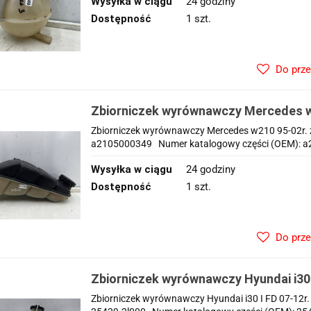
Wysyłka w ciągu
24 godziny
Dostępność
1 szt.
Do prz
Zbiorniczek wyrównawczy Mercedes w
zbiorniczek płynu chłodzącego orygi
Zbiorniczek wyrównawczy Mercedes w210 95-02r. z
a2105000349 Numer katalogowy części (OEM): a2
Wysyłka w ciągu
24 godziny
Dostępność
1 szt.
Do prz
Zbiorniczek wyrównawczy Hyundai i30 I
zbiorniczek płynu chłodzącego BENZ
Zbiorniczek wyrównawczy Hyundai i30 I FD 07-12r