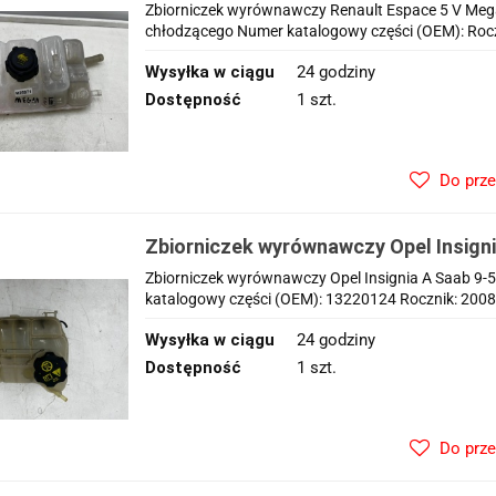
IV Scenic 4 IV 15-24r.
Zbiorniczek wyrównawczy Renault Espace 5 V Megane
chłodzącego Numer katalogowy części (OEM): Roczn
Wysyłka w ciągu
24 godziny
Dostępność
1 szt.
Do prz
Zbiorniczek wyrównawczy Opel Insigni
13220124
Zbiorniczek wyrównawczy Opel Insignia A Saab 9-5
katalogowy części (OEM): 13220124 Rocznik: 2008-2
Wysyłka w ciągu
24 godziny
Dostępność
1 szt.
Do prz