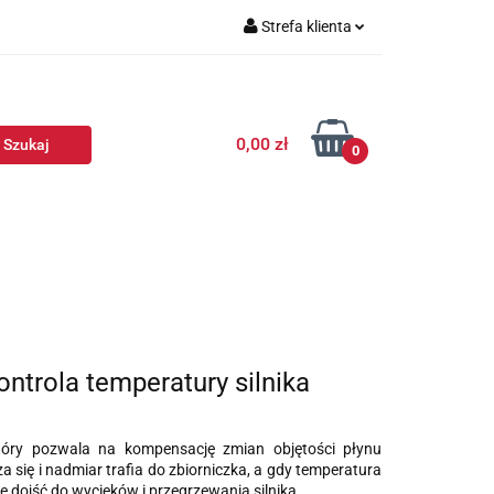
Strefa klienta
Zaloguj się
Zarejestruj się
0,00 zł
Dodaj zgłoszenie
0
ntrola temperatury silnika
tóry pozwala na kompensację zmian objętości płynu
 się i nadmiar trafia do zbiorniczka, a gdy temperatura
że dojść do wycieków i przegrzewania silnika.