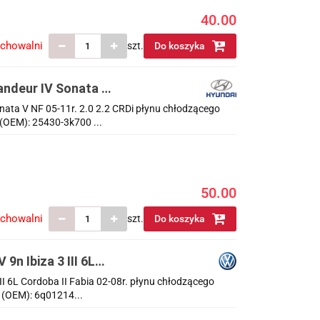
40.00
echowalni
szt.
Do koszyka
andeur IV Sonata V
cego oryginalny
ata V NF 05-11r. 2.0 2.2 CRDi płynu chłodzącego
(OEM): 25430-3k700 ...
50.00
echowalni
szt.
Do koszyka
n Ibiza 3 III 6L
ącego oryginalny
II 6L Cordoba II Fabia 02-08r. płynu chłodzącego
(OEM): 6q01214...