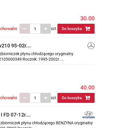
30.00
echowalni
szt.
Do koszyka
210 95-02r.
nalny a2105000349
biorniczek płynu chłodzącego oryginalny
105000349 Rocznik: 1995-2002r....
40.00
echowalni
szt.
Do koszyka
 FD 07-12r.
YNA oryginalny
. zbiorniczek płynu chłodzącego BENZYNA oryginalny