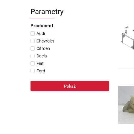
Parametry
Producent
Audi
Chevrolet
Citroen
Dacia
Fiat
Ford
Hyundai
Mercedes-Benz
Pokaż
Mitsubishi
Nissan
Opel
Peugeot
Renault
Toyota