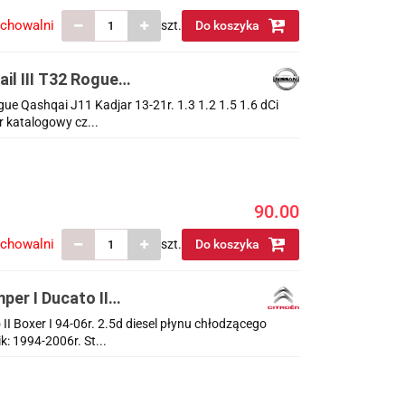
echowalni
szt.
Do koszyka
il III T32 Rogue
1.6 dCi zbiornik
ue Qashqai J11 Kadjar 13-21r. 1.3 1.2 1.5 1.6 dCi
r katalogowy cz...
90.00
echowalni
szt.
Do koszyka
er I Ducato II
dzącego oryginalny
I Boxer I 94-06r. 2.5d diesel płynu chłodzącego
: 1994-2006r. St...