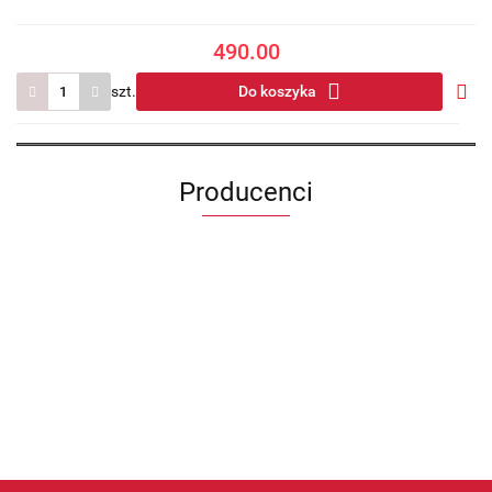
490.00
szt.
Do koszyka
Do
prze
Producenci