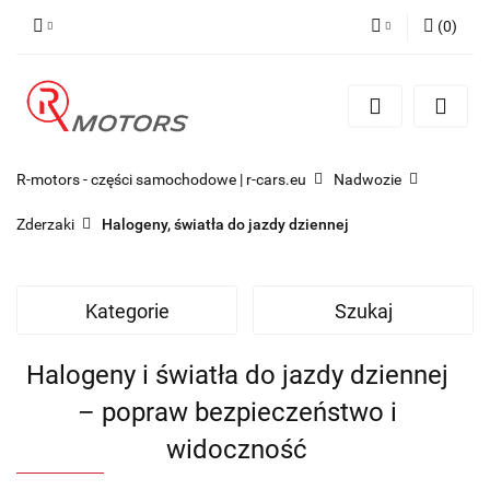
(
0
)
Zaloguj się
Zarejestruj się
Dodaj zgłoszenie
R-motors - części samochodowe | r-cars.eu
Nadwozie
Zderzaki
Halogeny, światła do jazdy dziennej
Kategorie
Szukaj
Halogeny i światła do jazdy dziennej
– popraw bezpieczeństwo i
widoczność