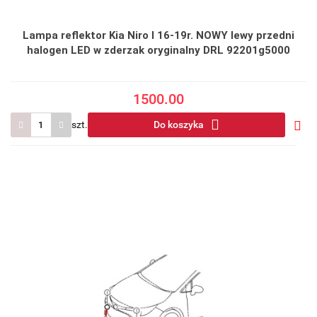
Lampa reflektor Kia Niro I 16-19r. NOWY lewy przedni
halogen LED w zderzak oryginalny DRL 92201g5000
1500.00
szt.
Do koszyka
Do
prze