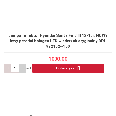
Lampa reflektor Hyundai Santa Fe 3 III 12-15r. NOWY
lewy przedni halogen LED w zderzak oryginalny DRL
922102w100
1000.00
szt.
Do koszyka
Do
prze