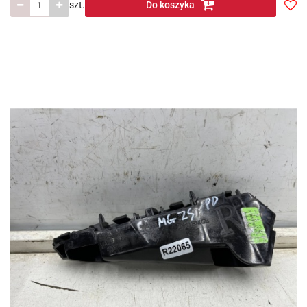
szt.
Do koszyka
Do
prze