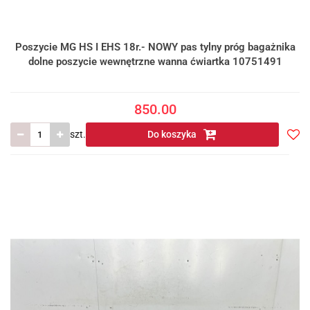
Poszycie MG HS I EHS 18r.- NOWY pas tylny próg bagażnika
dolne poszycie wewnętrzne wanna ćwiartka 10751491
850.00
szt.
Do koszyka
Do
prze