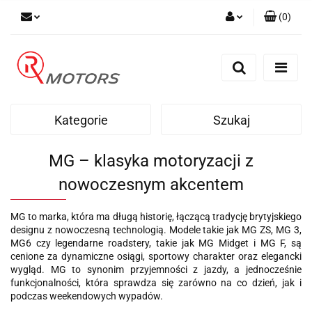
(
0
)
Zaloguj się
Zarejestruj się
Dodaj zgłoszenie
Kategorie
Szukaj
MG – klasyka motoryzacji z
nowoczesnym akcentem
MG to marka, która ma długą historię, łączącą tradycję brytyjskiego
designu z nowoczesną technologią. Modele takie jak MG ZS, MG 3,
MG6 czy legendarne roadstery, takie jak MG Midget i MG F, są
cenione za dynamiczne osiągi, sportowy charakter oraz elegancki
wygląd. MG to synonim przyjemności z jazdy, a jednocześnie
funkcjonalności, która sprawdza się zarówno na co dzień, jak i
podczas weekendowych wypadów.