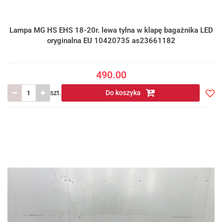
Lampa MG HS EHS 18-20r. lewa tylna w klapę bagażnika LED
oryginalna EU 10420735 as23661182
490.00
szt.
Do koszyka
Do
prze