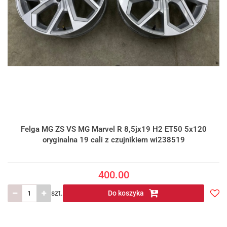
Felga MG ZS VS MG Marvel R 8,5jx19 H2 ET50 5x120
oryginalna 19 cali z czujnikiem wi238519
400.00
szt.
Do koszyka
Do
prze