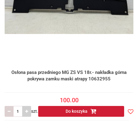
Osłona pasa przedniego MG ZS VS 18r.- nakładka górna
pokrywa zamku maski atrapy 10632955
100.00
szt.
Do koszyka
Do
prze