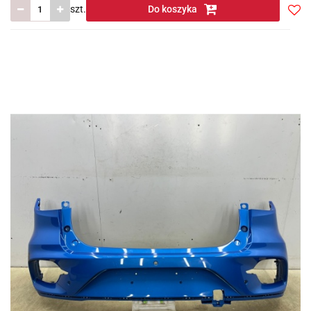
szt.
Do koszyka
Do
prze