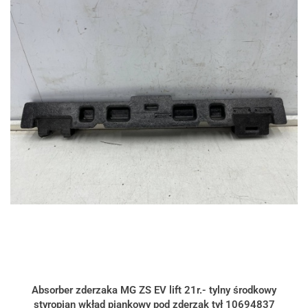
Absorber zderzaka MG ZS EV lift 21r.- tylny środkowy
styropian wkład piankowy pod zderzak tył 10694837