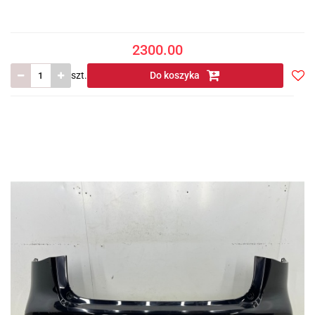
2300.00
szt.
Do koszyka
Do
prze