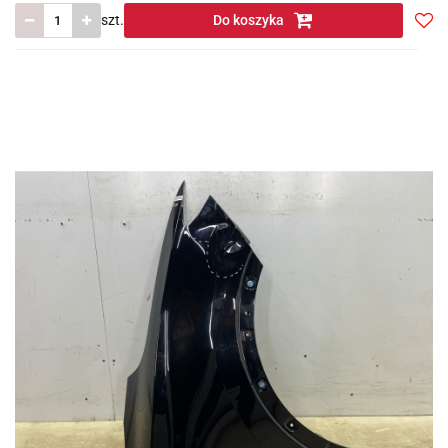
szt.
Do koszyka
Do
prze