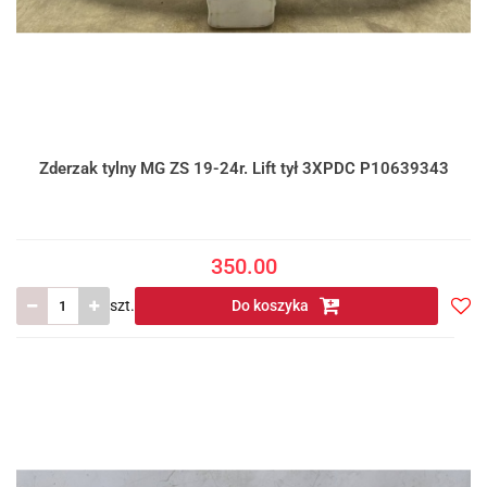
Zderzak tylny MG ZS 19-24r. Lift tył 3XPDC P10639343
350.00
szt.
Do koszyka
Do
prze