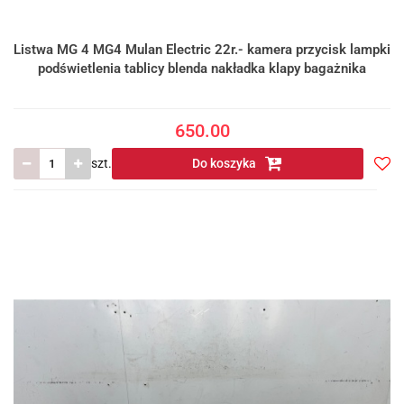
Listwa MG 4 MG4 Mulan Electric 22r.- kamera przycisk lampki
podświetlenia tablicy blenda nakładka klapy bagażnika
650.00
szt.
Do koszyka
Do
prze