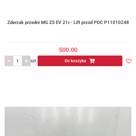
Zderzak przedni MG ZS EV 21r.- Lift przód PDC P11010248
500.00
szt.
Do koszyka
Do
prze