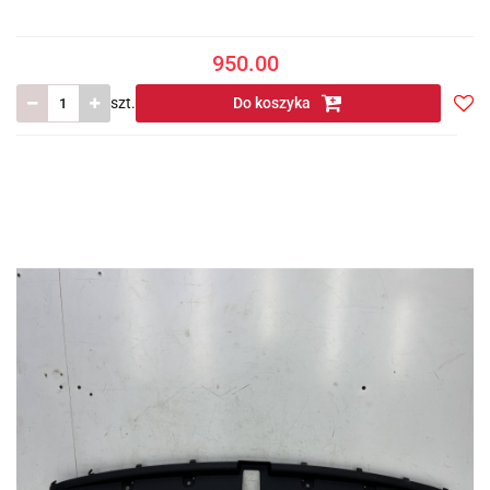
950.00
szt.
Do koszyka
Do
prze