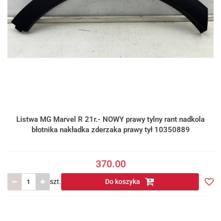
Listwa MG Marvel R 21r.- NOWY prawy tylny rant nadkola
błotnika nakładka zderzaka prawy tył 10350889
370.00
szt.
Do koszyka
Do
prze