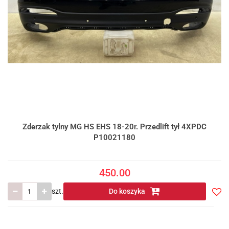
Zderzak tylny MG HS EHS 18-20r. Przedlift tył 4XPDC
P10021180
450.00
szt.
Do koszyka
Do
prze