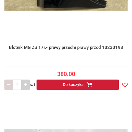
Błotnik MG ZS 17r.- prawy przedni prawy przód 10230198
380.00
szt.
Do koszyka
Do
prze