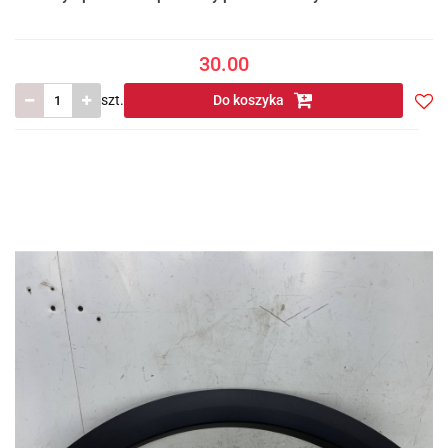
30.00
szt.
Do koszyka
Do
prze