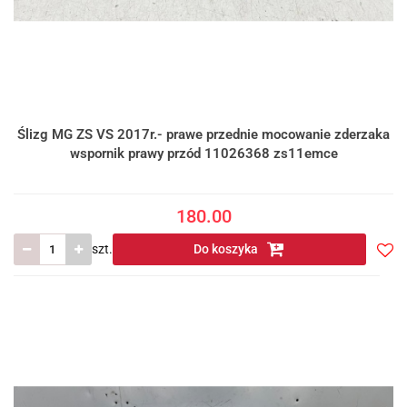
Ślizg MG ZS VS 2017r.- prawe przednie mocowanie zderzaka
wspornik prawy przód 11026368 zs11emce
180.00
szt.
Do koszyka
Do
prze