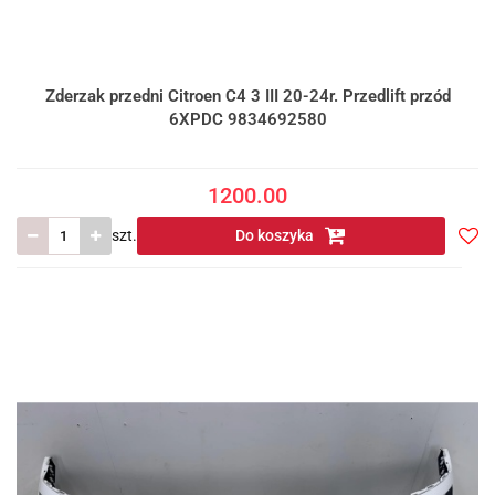
Zderzak przedni Citroen C4 3 III 20-24r. Przedlift przód
6XPDC 9834692580
1200.00
szt.
Do koszyka
Do
prze