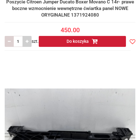
Poszycie Citroen Jumper Ducato Boxer Movano C 14r- prawe
boczne wzmocnienie wewnętrzne ćwiartka panel NOWE
ORYGINALNE 1371924080
450.00
szt.
Do koszyka
Do
prze