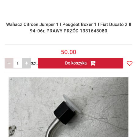
Wahacz Citroen Jumper 1 I Peugeot Boxer 1 I Fiat Ducato 2 II
94-06r. PRAWY PRZÓD 1331643080
50.00
szt.
Do koszyka
Do
prze