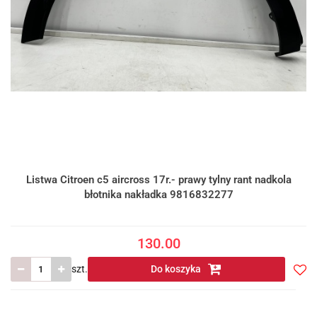
Listwa Citroen c5 aircross 17r.- prawy tylny rant nadkola
błotnika nakładka 9816832277
130.00
szt.
Do koszyka
Do
prze