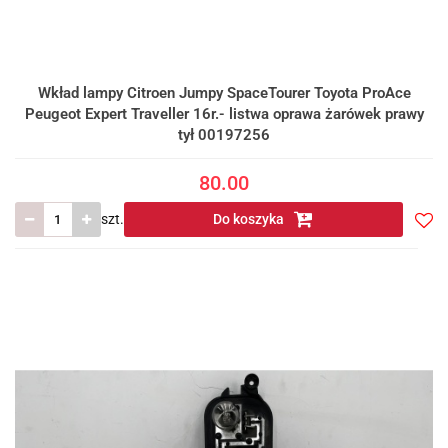
Wkład lampy Citroen Jumpy SpaceTourer Toyota ProAce
Peugeot Expert Traveller 16r.- listwa oprawa żarówek prawy
tył 00197256
80.00
szt.
Do koszyka
Do
prze