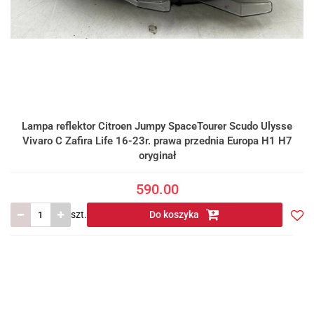
Lampa reflektor Citroen Jumpy SpaceTourer Scudo Ulysse
Vivaro C Zafira Life 16-23r. prawa przednia Europa H1 H7
oryginał
590.00
szt.
Do koszyka
Do
prze