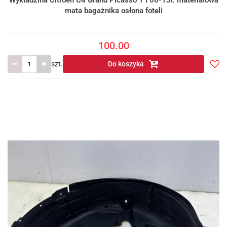
mata bagażnika osłona foteli
100.00
szt.
Do koszyka
Do
prze