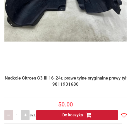
Nadkole Citroen C3 III 16-24r. prawe tylne oryginalne prawy tył
9811931680
50.00
szt.
Do koszyka
Do
prze