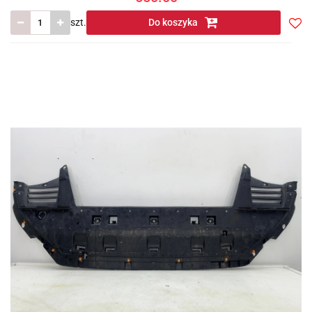
szt.
Do koszyka
Do
prze