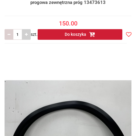
progowa zewnętrzna próg 13473613
150.00
szt.
Do koszyka
Do
prze