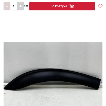
szt.
Do koszyka
Do
prze