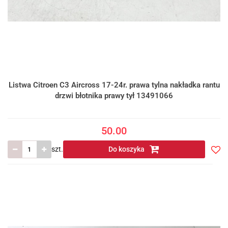
Listwa Citroen C3 Aircross 17-24r. prawa tylna nakładka rantu
drzwi błotnika prawy tył 13491066
50.00
szt.
Do koszyka
Do
prze