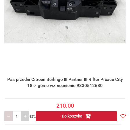
Pas przedni Citroen Berlingo III Partner III Rifter Proace City
18r.- górne wzmocnienie 9830512680
210.00
szt.
Do koszyka
Do
prze