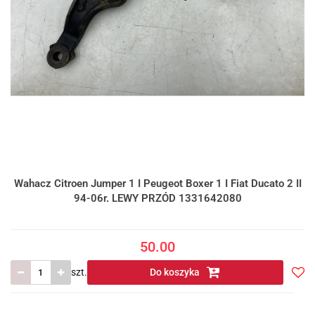
Wahacz Citroen Jumper 1 I Peugeot Boxer 1 I Fiat Ducato 2 II
94-06r. LEWY PRZÓD 1331642080
50.00
szt.
Do koszyka
Do
prze