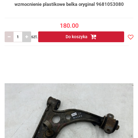
wzmocnienie plastikowe belka oryginal 9681053080
180.00
szt.
Do koszyka
Do
prze