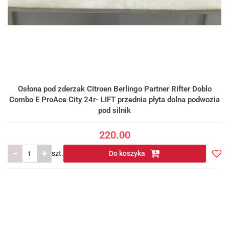
Osłona pod zderzak Citroen Berlingo Partner Rifter Doblo
Combo E ProAce City 24r- LIFT przednia płyta dolna podwozia
pod silnik
220.00
szt.
Do koszyka
Do
prze