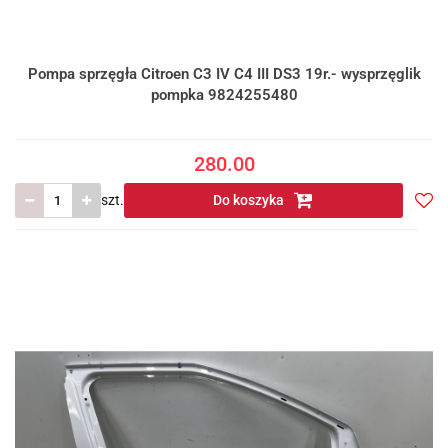
Pompa sprzęgła Citroen C3 IV C4 III DS3 19r.- wysprzęglik
pompka 9824255480
280.00
szt.
Do koszyka
Do
prze