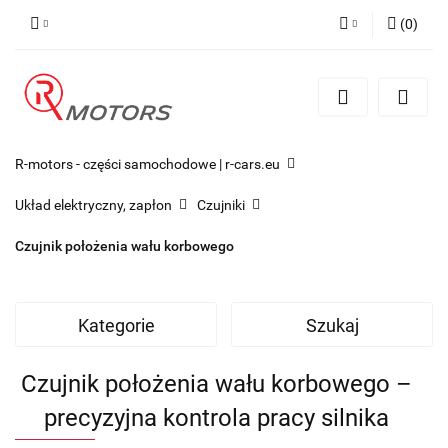
(
0
)
Zaloguj się
Zarejestruj się
Dodaj zgłoszenie
R-motors - części samochodowe | r-cars.eu
Układ elektryczny, zapłon
Czujniki
Czujnik położenia wału korbowego
Kategorie
Szukaj
Czujnik położenia wału korbowego –
precyzyjna kontrola pracy silnika