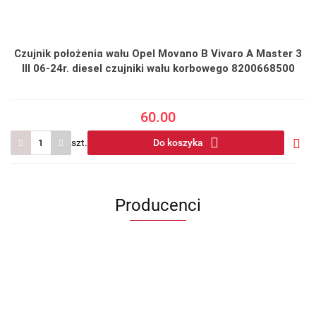
Czujnik położenia wału Opel Movano B Vivaro A Master 3
III 06-24r. diesel czujniki wału korbowego 8200668500
60.00
szt.
Do koszyka
Do
prze
Producenci