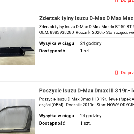
Do pr
Zderzak tylny Isuzu D-Max D Max Mazd
20r.- nakładka zderzaka 8983938280
Zderzak tylny Isuzu D-Max D Max Mazda BT-50 BT 5
OEM: 8983938280 Rocznik: 2020r.- Stan części: wid
Wysyłka w ciągu
24 godziny
Dostępność
1 szt.
Do pr
Poszycie Isuzu D-Max Dmax III 3 19r.- 
słupek C próg rama drzwi NOWA
Poszycie Isuzu D-Max Dmax III 3 19r.- lewe słupe
części (OEM): Rocznik: 2019r.- Stan: NOWY ORYGI
Wysyłka w ciągu
24 godziny
Dostępność
1 szt.