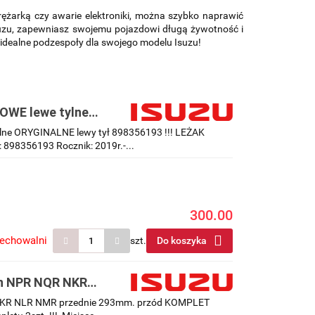
ężarką czy awarie elektroniki, można szybko naprawić
uzu, zapewniasz swojemu pojazdowi długą żywotność i
dealne podzespoły dla swojego modelu Isuzu!
NOWE lewe tylne
tylne ORYGINALNE lewy tył 898356193 !!! LEŻAK
898356193 Rocznik: 2019r.-...
300.00
zechowalni
szt.
Do koszyka
en NPR NQR NKR
PLET Oryginalne
 NKR NLR NMR przednie 293mm. przód KOMPLET