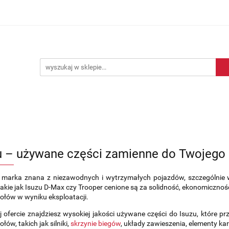
Blog motoryzacyjny
Dostawa
O nas
Kontakt
motoryzacyjny
Dostawa
O nas
Kontakt
u – używane części zamienne do Twojeg
o marka znana z niezawodnych i wytrzymałych pojazdów, szczególni
akie jak Isuzu D-Max czy Trooper cenione są za solidność, ekonomiczn
łów w wyniku eksploatacji.
 ofercie znajdziesz wysokiej jakości używane części do Isuzu, które pr
łów, takich jak silniki,
skrzynie biegów
, układy zawieszenia, elementy kar