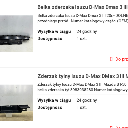
Belka zderzaka Isuzu D-Max Dmax 3 III
przednie wzmocnienie zderzaka atrap
Belka zderzaka Isuzu D-Max Dmax 3 III 20r.- DOLN
przód
przedniego przód Numer katalogowy części (OEM): 
Wysyłka w ciągu
24 godziny
Dostępność
1 szt.
Do pr
Zderzak tylny Isuzu D-Max DMax 3 III
III 19r.- nakładka zderzaka stopień PD
Zderzak tylny Isuzu D-Max DMax 3 III Mazda BT-50 B
zderzaka tył
belka zderzaka tył 8983938280 Numer katalogowy c
Wysyłka w ciągu
24 godziny
Dostępność
1 szt.