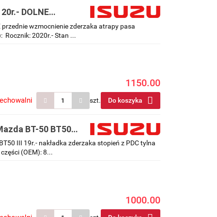
 20r.- DOLNE
y pasa przedniego
E przednie wzmocnienie zderzaka atrapy pasa
Rocznik: 2020r.- Stan ...
1150.00
zechowalni
szt.
Do koszyka
 Mazda BT-50 BT50
C tylna belka
T50 III 19r.- nakładka zderzaka stopień z PDC tylna
zęści (OEM): 8...
1000.00