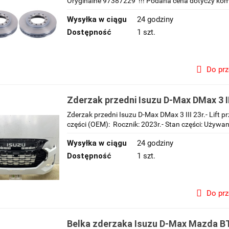
97387229
Oryginalne 97387229 !!! Podana cena dotyczy kompl
Wysyłka w ciągu
24 godziny
Dostępność
1 szt.
Do pr
Zderzak przedni Isuzu D-Max DMax 3 III
Zderzak przedni Isuzu D-Max DMax 3 III 23r.- Lift
części (OEM): Rocznik: 2023r.- Stan części: Używan
Wysyłka w ciągu
24 godziny
Dostępność
1 szt.
Do pr
Belka zderzaka Isuzu D-Max Mazda BT-5