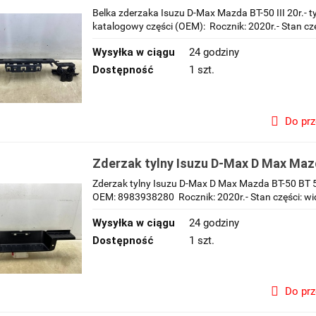
wzmocnienie pasa belka tylna tył
Belka zderzaka Isuzu D-Max Mazda BT-50 III 20r.- 
katalogowy części (OEM): Rocznik: 2020r.- Stan czę
Wysyłka w ciągu
24 godziny
Dostępność
1 szt.
Do pr
Zderzak tylny Isuzu D-Max D Max Mazd
20r.- nakładka zderzaka 8983938280
Zderzak tylny Isuzu D-Max D Max Mazda BT-50 BT 5
OEM: 8983938280 Rocznik: 2020r.- Stan części: wi
Wysyłka w ciągu
24 godziny
Dostępność
1 szt.
Do pr