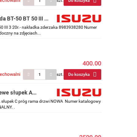
zechowalni
szt.
Do koszyka
a BT-50 BT 50 III 3
0 III 3 20r.- nakładka zderzaka 8983938280 Numer
oczny na zdjęciach...
400.00
zechowalni
szt.
Do koszyka
lewe słupek A
k A słupek C próg rama drzwi NOWA Numer katalogowy
NALNY. .