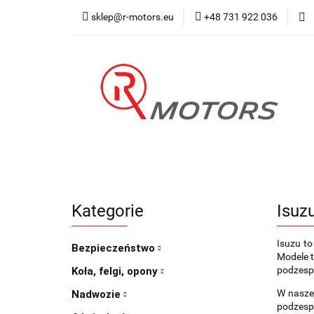
sklep@r-motors.eu
+48 731 922 036
Wszystkie kategorie
Blog 
Kategorie
Isuz
Isuzu t
Bezpieczeństwo
Modele t
podzespo
Koła, felgi, opony
W naszej
Nadwozie
podzespo