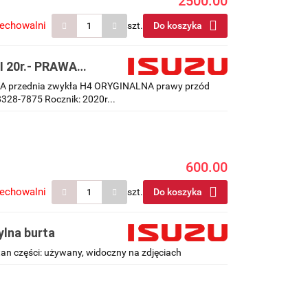
2500.00
zechowalni
szt.
Do koszyka
II 20r.- PRAWA
y przód 898328-
RAWA przednia zwykła H4 ORYGINALNA prawy przód
28-7875 Rocznik: 2020r...
600.00
zechowalni
szt.
Do koszyka
ylna burta
tan części: używany, widoczny na zdjęciach