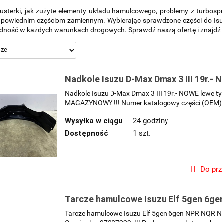
sterki, jak zużyte elementy układu hamulcowego, problemy z turbospr
odpowiednim częściom zamiennym. Wybierając sprawdzone części do Is
ność w każdych warunkach drogowych. Sprawdź naszą ofertę i znajdź i
Nadkole Isuzu D-Max Dmax 3 III 19r.- 
ORYGINALNE lewy tył 898356193
Nadkole Isuzu D-Max Dmax 3 III 19r.- NOWE lewe 
MAGAZYNOWY !!! Numer katalogowy części (OEM): 
Wysyłka w ciągu
24 godziny
Dostępność
1 szt.
Do pr
Tarcze hamulcowe Isuzu Elf 5gen 6g
NLR NMR przednie 293mm. przód KOM
Tarcze hamulcowe Isuzu Elf 5gen 6gen NPR NQR