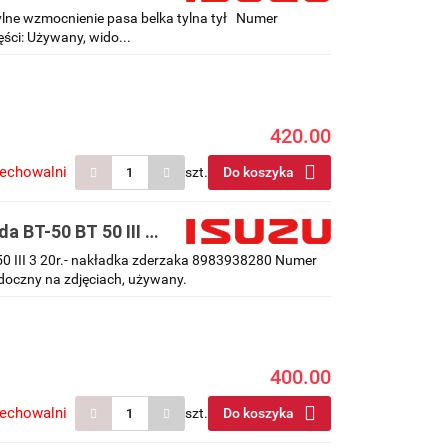
tylne wzmocnienie pasa belka tylna tył Numer
ści: Używany, wido...
420.00
zechowalni
szt.
Do koszyka
a BT-50 BT 50 III 3
0 III 3 20r.- nakładka zderzaka 8983938280 Numer
doczny na zdjęciach, używany.
400.00
zechowalni
szt.
Do koszyka