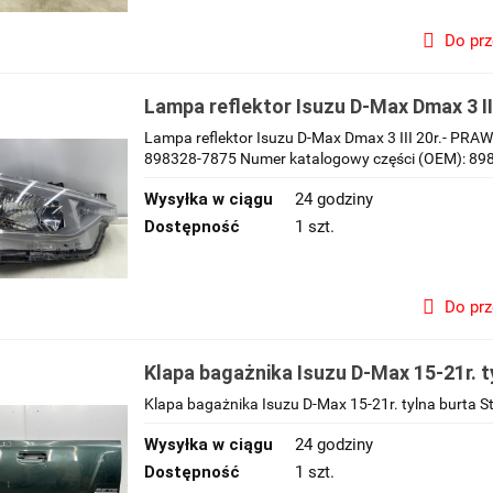
Do pr
Lampa reflektor Isuzu D-Max Dmax 3 I
przednia zwykła H4 ORYGINALNA praw
Lampa reflektor Isuzu D-Max Dmax 3 III 20r.- P
7875
898328-7875 Numer katalogowy części (OEM): 8983
Wysyłka w ciągu
24 godziny
Dostępność
1 szt.
Do pr
Klapa bagażnika Isuzu D-Max 15-21r. t
Klapa bagażnika Isuzu D-Max 15-21r. tylna burta S
Wysyłka w ciągu
24 godziny
Dostępność
1 szt.