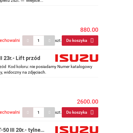
etu 2szt. !!! Miejsce...
880.00
zechowalni
szt.
Do koszyka
 23r.- Lift przód
 przód Kod koloru: nie posiadamy Numer katalogowy
y, widoczny na zdjęciach.
2600.00
zechowalni
szt.
Do koszyka
0 III 20r.- tylne