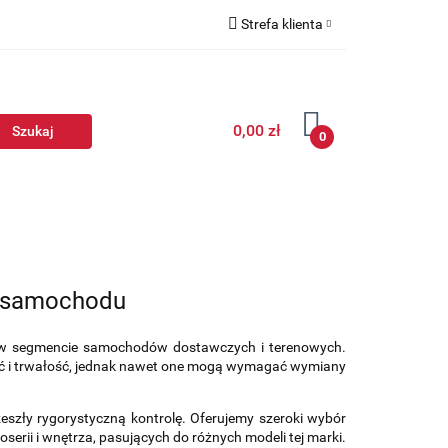
Strefa klienta
Zaloguj się
Zarejestruj się
0,00 zł
Dodaj zgłoszenie
0
o samochodu
e w segmencie samochodów dostawczych i terenowych.
ość i trwałość, jednak nawet one mogą wymagać wymiany
zeszły rygorystyczną kontrolę. Oferujemy szeroki wybór
oserii i wnętrza, pasujących do różnych modeli tej marki.