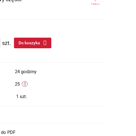
szt.
Do koszyka
24 godziny
25
1
szt.
t do PDF