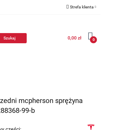
Strefa klienta
Zaloguj się
Zarejestruj się
0,00 zł
Dodaj zgłoszenie
0
rzedni mcpherson sprężyna
88368-99-b
y części: