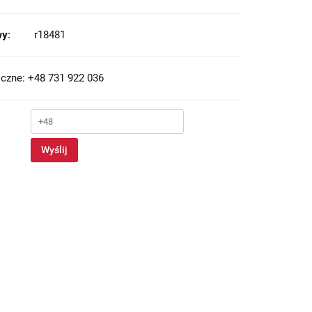
y:
r18481
czne: +48 731 922 036
Wyślij