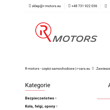
sklep@r-motors.eu
+48 731 922 036
Wszystkie kategorie
Blog 
R-motors - części samochodowe | r-cars.eu
Zawiesze
Kategorie
Bezpieczeństwo
Koła, felgi, opony