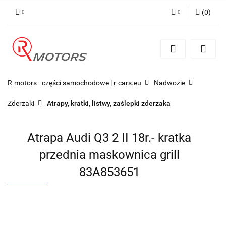
(
0
)
Zaloguj się
Zarejestruj się
Dodaj zgłoszenie
R-motors - części samochodowe | r-cars.eu
Nadwozie
Zderzaki
Atrapy, kratki, listwy, zaślepki zderzaka
Atrapa Audi Q3 2 II 18r.- kratka
przednia maskownica grill
83A853651