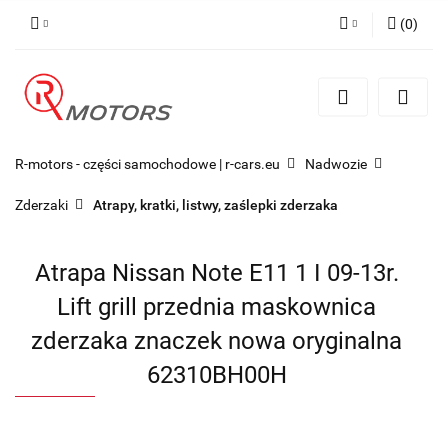
(
0
)
Zaloguj się
Zarejestruj się
Dodaj zgłoszenie
R-motors - części samochodowe | r-cars.eu
Nadwozie
Zderzaki
Atrapy, kratki, listwy, zaślepki zderzaka
Atrapa Nissan Note E11 1 I 09-13r.
Lift grill przednia maskownica
zderzaka znaczek nowa oryginalna
62310BH00H