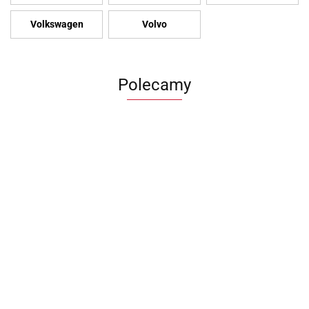
Volkswagen
Volvo
Polecamy
Zderzak
Felgi BMW
Felga
Błotnik VW
przedni
Ronal
Volkswag
Kierownica VW
transportet
Audi A3 8P
7.5Jx17
ID.3 7.5x
id 3 skórzana
1200.00
T6 lift 19-23
1200.00
700.00
lift 08-13r
5x120
880.00
ET50 5x1
multifunkcyjna
PRAWY
1580.00
8P0807437
ET35
Aluminio
10a419089
7LA821106B
Aluminiowe
10A6010
H