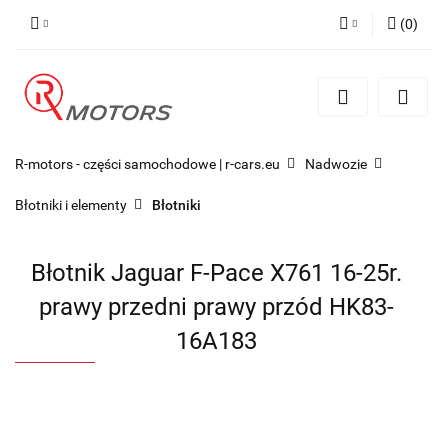
(
0
)
Zaloguj się
Zarejestruj się
Dodaj zgłoszenie
R-motors - części samochodowe | r-cars.eu
Nadwozie
Błotniki i elementy
Błotniki
Błotnik Jaguar F-Pace X761 16-25r.
prawy przedni prawy przód HK83-
16A183