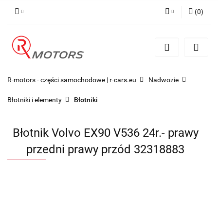
(
0
)
Zaloguj się
Zarejestruj się
Dodaj zgłoszenie
R-motors - części samochodowe | r-cars.eu
Nadwozie
Błotniki i elementy
Błotniki
Błotnik Volvo EX90 V536 24r.- prawy
przedni prawy przód 32318883