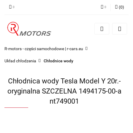
(
0
)
Zaloguj się
Zarejestruj się
Dodaj zgłoszenie
R-motors - części samochodowe | r-cars.eu
Układ chłodzenia
Chłodnice wody
Chłodnica wody Tesla Model Y 20r.-
oryginalna SZCZELNA 1494175-00-a
nt749001