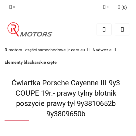
(
0
)
Zaloguj się
Zarejestruj się
Dodaj zgłoszenie
R-motors - części samochodowe | r-cars.eu
Nadwozie
Elementy blacharskie cięte
Ćwiartka Porsche Cayenne III 9y3
COUPE 19r.- prawy tylny błotnik
poszycie prawy tył 9y3810652b
9y3809650b