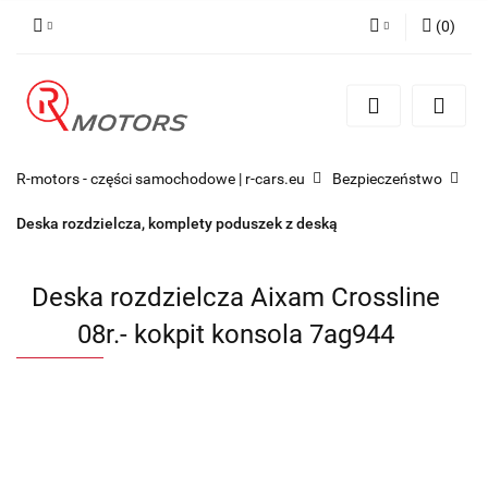
(
0
)
Zaloguj się
Zarejestruj się
Dodaj zgłoszenie
R-motors - części samochodowe | r-cars.eu
Bezpieczeństwo
Deska rozdzielcza, komplety poduszek z deską
Deska rozdzielcza Aixam Crossline
08r.- kokpit konsola 7ag944