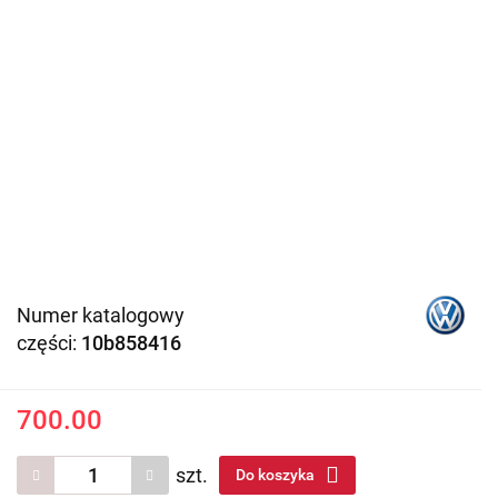
Numer katalogowy
części:
10b858416
700.00
szt.
Do koszyka