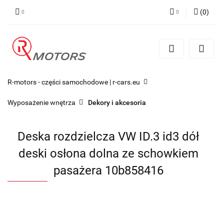
(
0
)
Zaloguj się
Zarejestruj się
Dodaj zgłoszenie
R-motors - części samochodowe | r-cars.eu
Wyposażenie wnętrza
Dekory i akcesoria
Deska rozdzielcza VW ID.3 id3 dół
deski osłona dolna ze schowkiem
pasażera 10b858416