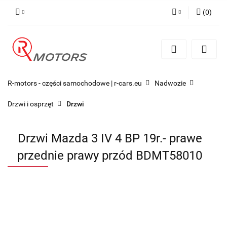
(
0
)
Zaloguj się
Zarejestruj się
Dodaj zgłoszenie
R-motors - części samochodowe | r-cars.eu
Nadwozie
Drzwi i osprzęt
Drzwi
Drzwi Mazda 3 IV 4 BP 19r.- prawe
przednie prawy przód BDMT58010