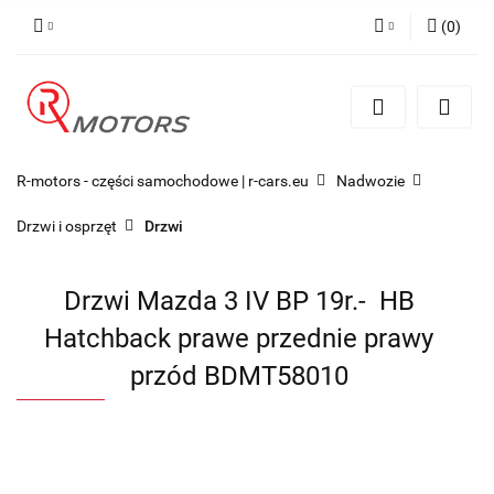
(
0
)
Zaloguj się
Zarejestruj się
Dodaj zgłoszenie
R-motors - części samochodowe | r-cars.eu
Nadwozie
Drzwi i osprzęt
Drzwi
Drzwi Mazda 3 IV BP 19r.- HB
Hatchback prawe przednie prawy
przód BDMT58010