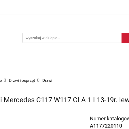
Blog motoryzacyjny
Dostawa
O nas
Kontakt
motoryzacyjny
Dostawa
O nas
Kontakt
e
Drzwi i osprzęt
Drzwi
i Mercedes C117 W117 CLA 1 I 13-19r. lew
Numer katalogow
A1177220110