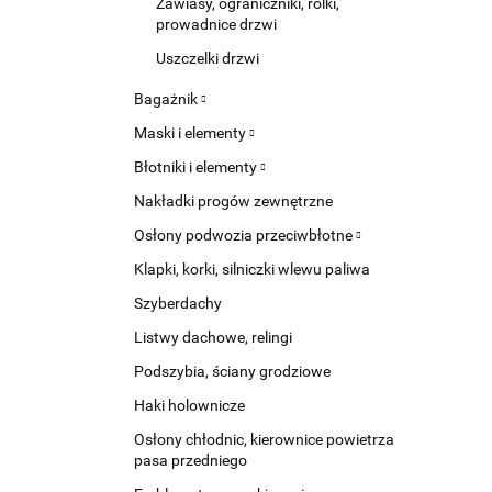
Zawiasy, ograniczniki, rolki,
prowadnice drzwi
Uszczelki drzwi
Bagażnik
Maski i elementy
Błotniki i elementy
Nakładki progów zewnętrzne
Osłony podwozia przeciwbłotne
Klapki, korki, silniczki wlewu paliwa
Szyberdachy
Listwy dachowe, relingi
Podszybia, ściany grodziowe
Haki holownicze
Osłony chłodnic, kierownice powietrza
pasa przedniego