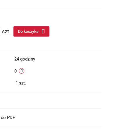
szt.
Do koszyka
24 godziny
0
1
szt.
t do PDF