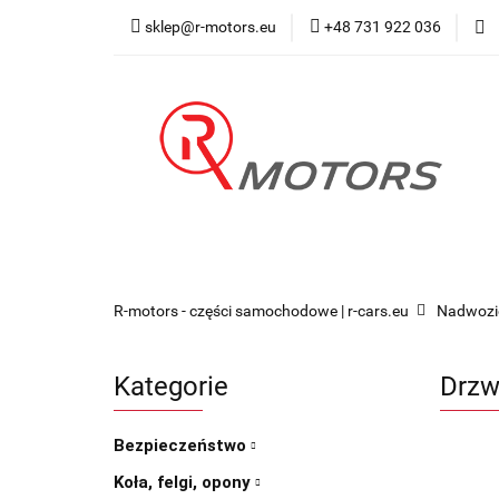
sklep@r-motors.eu
+48 731 922 036
Wszystkie kategorie
Blog 
R-motors - części samochodowe | r-cars.eu
Nadwozi
Kategorie
Drzw
Bezpieczeństwo
Koła, felgi, opony