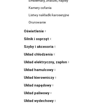
Emblematy, znaczki, napisy
Kamery cofania
Listwy nakładki karoseryjne
Orurowanie
Oświetlenie
Silnik i osprzęt
Szyby i akcesoria
Układ chłodzenia
Układ elektryczny, zapłon
Układ hamulcowy
Układ kierowniczy
Układ napędowy
Układ paliwowy
Układ wydechowy