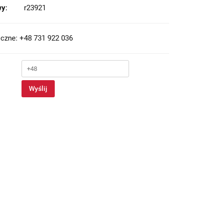
y:
r23921
czne: +48 731 922 036
Wyślij