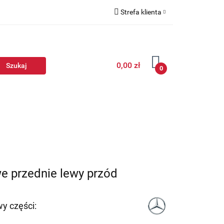
Strefa klienta
Zaloguj się
Zarejestruj się
0,00 zł
Dodaj zgłoszenie
0
e przednie lewy przód
y części: