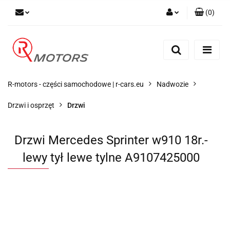
(
0
)
Zaloguj się
Zarejestruj się
Dodaj zgłoszenie
R-motors - części samochodowe | r-cars.eu
Nadwozie
Drzwi i osprzęt
Drzwi
Drzwi Mercedes Sprinter w910 18r.-
lewy tył lewe tylne A9107425000