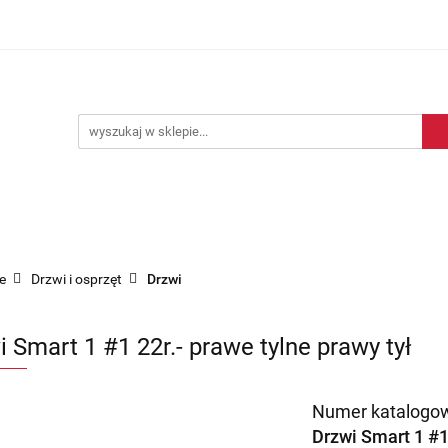
Blog motoryzacyjny
Dostawa
O nas
Kontakt
motoryzacyjny
Dostawa
O nas
Kontakt
e
Drzwi i osprzęt
Drzwi
 Smart 1 #1 22r.- prawe tylne prawy tył
Numer katalogow
Drzwi Smart 1 #1