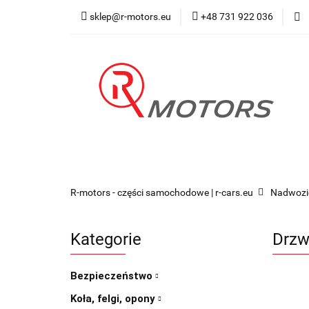
sklep@r-motors.eu
+48 731 922 036
Wszystkie kategorie
Blog 
R-motors - części samochodowe | r-cars.eu
Nadwozi
Kategorie
Drzwi
Bezpieczeństwo
Koła, felgi, opony