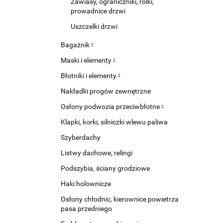
Zawiasy, ograniczniki, rolki,
prowadnice drzwi
Uszczelki drzwi
Bagażnik
Maski i elementy
Błotniki i elementy
Nakładki progów zewnętrzne
Osłony podwozia przeciwbłotne
Klapki, korki, silniczki wlewu paliwa
Szyberdachy
Listwy dachowe, relingi
Podszybia, ściany grodziowe
Haki holownicze
Osłony chłodnic, kierownice powietrza
pasa przedniego