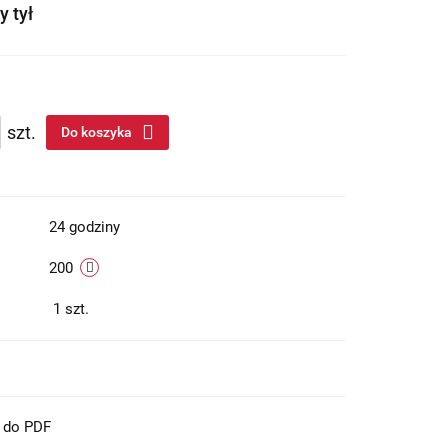
y tył
szt.
Do koszyka
24 godziny
200
1
szt.
t do PDF