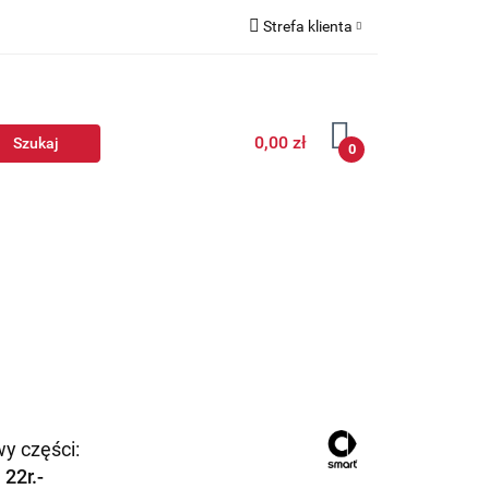
Strefa klienta
Zaloguj się
Zarejestruj się
0,00 zł
Dodaj zgłoszenie
0
y części:
 22r.-