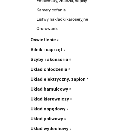
Emblematy, znaczki, napisy
Kamery cofania
Listwy nakładki karoseryjne
Orurowanie
Oświetlenie
Silnik i osprzęt
Szyby i akcesoria
Układ chłodzenia
Układ elektryczny, zapłon
Układ hamulcowy
Układ kierowniczy
Układ napędowy
Układ paliwowy
Układ wydechowy