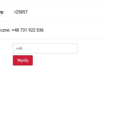
y:
r25857
czne: +48 731 922 036
Wyślij