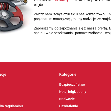
zamówienia i
dostawy
realizować szybko i sprawn
części.
Zależy nam, żebyś czuł się u nas komfortowo – n
pasjonatem motoryzacji, mamy nadzieję, że znajdz
Zapraszamy do zapoznania się z naszą ofertą. 
spełni Twoje oczekiwania i pomoże zadbać o Twój 
acje
Kategorie
Bezpieczeństwo
Koła, felgi, opony
Nadwozie
ika regulaminu
Oświetlenie