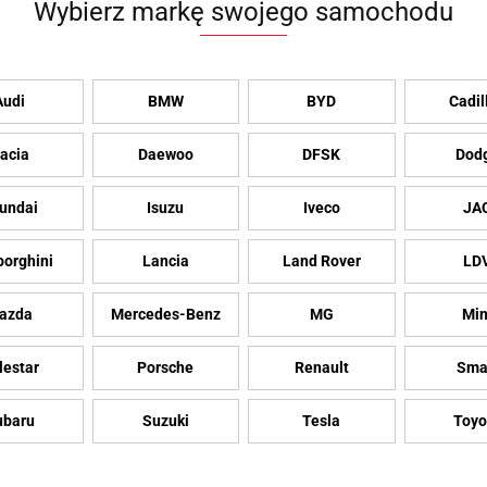
Wybierz markę swojego samochodu
Audi
BMW
BYD
Cadil
acia
Daewoo
DFSK
Dod
undai
Isuzu
Iveco
JA
orghini
Lancia
Land Rover
LD
azda
Mercedes-Benz
MG
Min
lestar
Porsche
Renault
Sma
ubaru
Suzuki
Tesla
Toyo