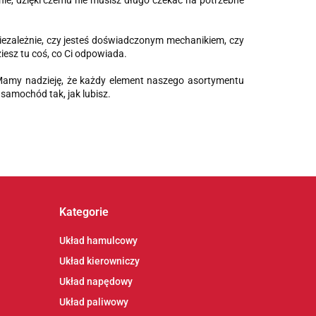
ie, dzięki czemu nie musisz długo czekać na potrzebne
iezależnie, czy jesteś doświadczonym mechanikiem, czy
iesz tu coś, co Ci odpowiada.
Mamy nadzieję, że każdy element naszego asortymentu
samochód tak, jak lubisz.
Kategorie
Układ hamulcowy
Układ kierowniczy
Układ napędowy
Układ paliwowy