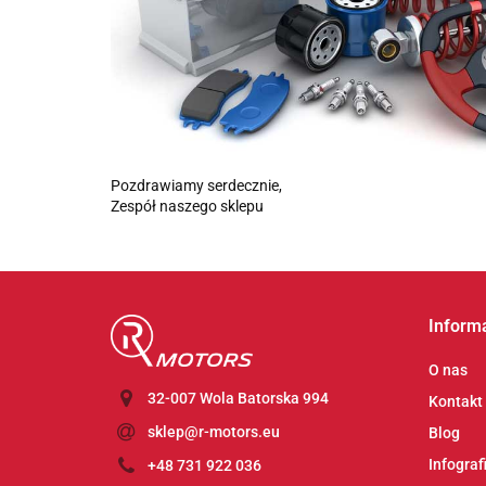
Pozdrawiamy serdecznie,
Zespół naszego sklepu
Inform
O nas
32-007 Wola Batorska 994
Kontakt
sklep@r-motors.eu
Blog
Infograf
+48 731 922 036