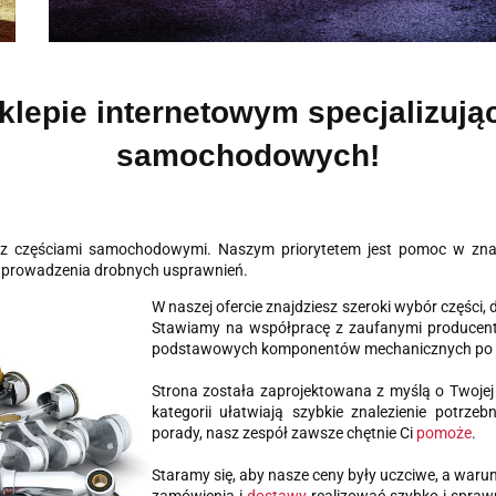
lepie internetowym specjalizują
samochodowych!
y z częściami samochodowymi. Naszym priorytetem jest pomoc w zna
ć wprowadzenia drobnych usprawnień.
W naszej ofercie znajdziesz szeroki wybór częśc
Stawiamy na współpracę z zaufanymi producent
podstawowych komponentów mechanicznych po akc
Strona została zaprojektowana z myślą o Twojej 
kategorii ułatwiają szybkie znalezienie potrze
porady, nasz zespół zawsze chętnie Ci
pomoże
.
Staramy się, aby nasze ceny były uczciwe, a waru