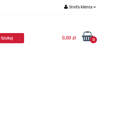
Strefa klienta
Zaloguj się
Zarejestruj się
0,00 zł
Dodaj zgłoszenie
0