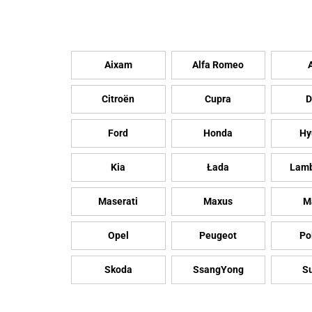
Aixam
Alfa Romeo
Citroën
Cupra
D
Ford
Honda
Hy
Kia
Łada
Lamb
Maserati
Maxus
M
Opel
Peugeot
Po
Skoda
SsangYong
S