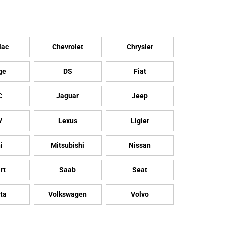
lac
Chevrolet
Chrysler
ge
DS
Fiat
C
Jaguar
Jeep
V
Lexus
Ligier
i
Mitsubishi
Nissan
rt
Saab
Seat
ta
Volkswagen
Volvo