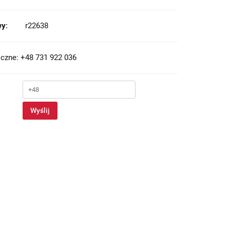
y:
r22638
czne: +48 731 922 036
Wyślij