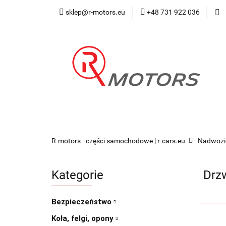
sklep@r-motors.eu
+48 731 922 036
Wszystkie kategorie
Blog 
R-motors - części samochodowe | r-cars.eu
Nadwozi
Kategorie
Drzw
Bezpieczeństwo
Koła, felgi, opony