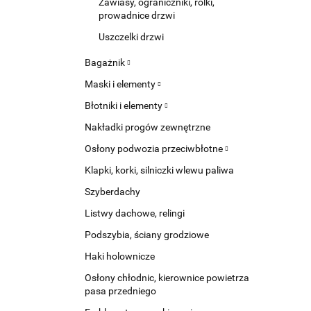
Zawiasy, ograniczniki, rolki,
prowadnice drzwi
Uszczelki drzwi
Bagażnik
Maski i elementy
Błotniki i elementy
Nakładki progów zewnętrzne
Osłony podwozia przeciwbłotne
Klapki, korki, silniczki wlewu paliwa
Szyberdachy
Listwy dachowe, relingi
Podszybia, ściany grodziowe
Haki holownicze
Osłony chłodnic, kierownice powietrza
pasa przedniego