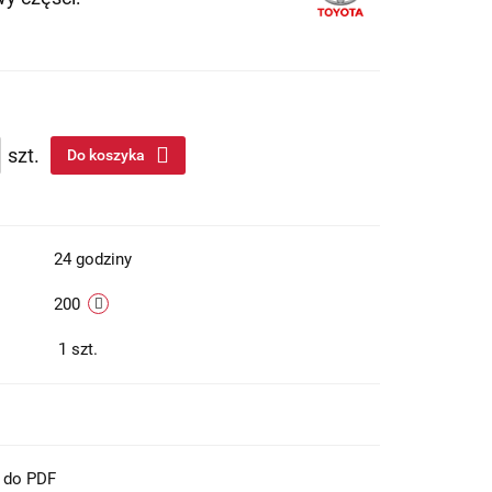
szt.
Do koszyka
24 godziny
200
1
szt.
t do PDF