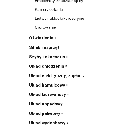
Emblematy, znaczki, napisy
Kamery cofania
Listwy nakładki karoseryjne
Orurowanie
Oświetlenie
Silnik i osprzęt
Szyby i akcesoria
Układ chłodzenia
Układ elektryczny, zapłon
Układ hamulcowy
Układ kierowniczy
Układ napędowy
Układ paliwowy
Układ wydechowy