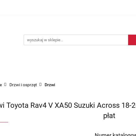
Blog motoryzacyjny
Dostawa
O nas
Kontakt
motoryzacyjny
Dostawa
O nas
Kontakt
e
Drzwi i osprzęt
Drzwi
i Toyota Rav4 V XA50 Suzuki Across 18-26r
płat
Numer katalogow