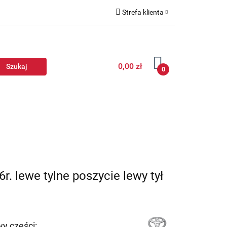
Strefa klienta
Zaloguj się
Zarejestruj się
0,00 zł
Dodaj zgłoszenie
0
. lewe tylne poszycie lewy tył
y części: