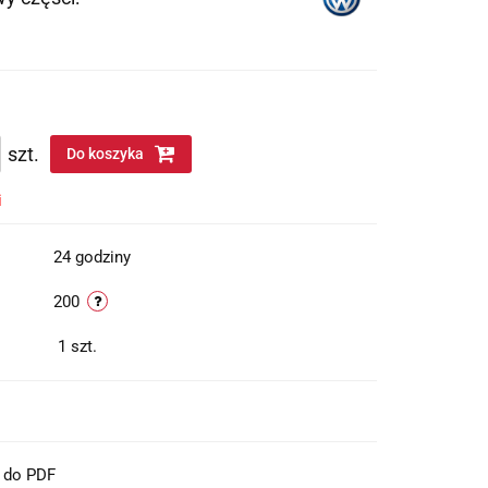
szt.
Do koszyka
i
24 godziny
200
1
szt.
t do PDF