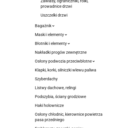
Zawiasy, ograniczniki, rolki,
prowadnice drzwi
Uszczelki drzwi
Bagażnik
Maski i elementy
Błotniki i elementy
Nakładki progów zewnętrzne
Osłony podwozia przeciwbłotne
Klapki, korki, silniczki wlewu paliwa
Szyberdachy
Listwy dachowe, relingi
Podszybia, ściany grodziowe
Haki holownicze
Osłony chłodnic, kierownice powietrza
pasa przedniego