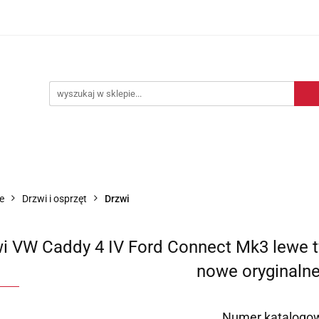
Blog motoryzacyjny
Dostawa
O nas
Kontakt
motoryzacyjny
Dostawa
O nas
Kontakt
e
Drzwi i osprzęt
Drzwi
i VW Caddy 4 IV Ford Connect Mk3 lewe ty
nowe oryginaln
Numer katalogow