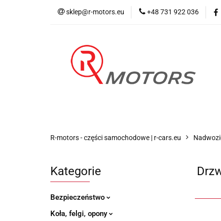
sklep@r-motors.eu
+48 731 922 036
Wszystkie kategorie
Blog 
R-motors - części samochodowe | r-cars.eu
Nadwozi
Kategorie
Drzw
Bezpieczeństwo
Koła, felgi, opony