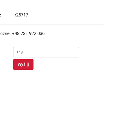
:
r25717
czne: +48 731 922 036
Wyślij