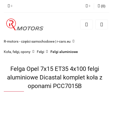
(
0
)
Zaloguj się
Zarejestruj się
Dodaj zgłoszenie
R-motors - części samochodowe | r-cars.eu
Koła, felgi, opony
Felgi
Felgi aluminiowe
Felga Opel 7x15 ET35 4x100 felgi
aluminiowe Dicastal komplet koła z
oponami PCC7015B