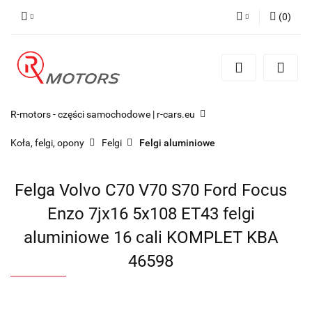
(
0
)
Zaloguj się
Zarejestruj się
Dodaj zgłoszenie
R-motors - części samochodowe | r-cars.eu
Koła, felgi, opony
Felgi
Felgi aluminiowe
Felga Volvo C70 V70 S70 Ford Focus
Enzo 7jx16 5x108 ET43 felgi
aluminiowe 16 cali KOMPLET KBA
46598