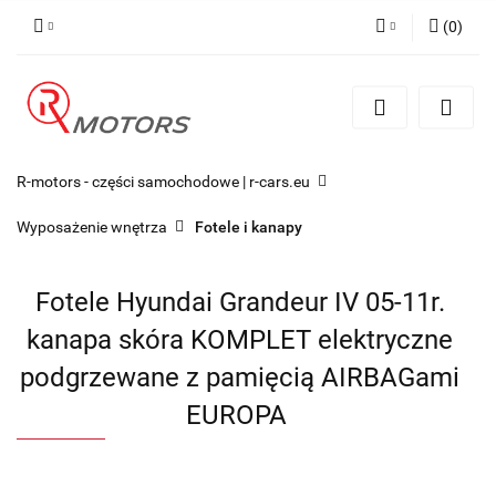
(
0
)
Zaloguj się
Zarejestruj się
Dodaj zgłoszenie
R-motors - części samochodowe | r-cars.eu
Wyposażenie wnętrza
Fotele i kanapy
Fotele Hyundai Grandeur IV 05-11r.
kanapa skóra KOMPLET elektryczne
podgrzewane z pamięcią AIRBAGami
EUROPA