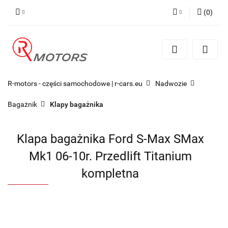
(
0
)
Zaloguj się
Zarejestruj się
Dodaj zgłoszenie
R-motors - części samochodowe | r-cars.eu
Nadwozie
Bagażnik
Klapy bagażnika
Klapa bagażnika Ford S-Max SMax
Mk1 06-10r. Przedlift Titanium
kompletna