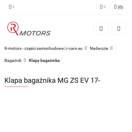
(
0
)
Zaloguj się
Zarejestruj się
Dodaj zgłoszenie
R-motors - części samochodowe | r-cars.eu
Nadwozie
Bagażnik
Klapy bagażnika
Klapa bagażnika MG ZS EV 17-