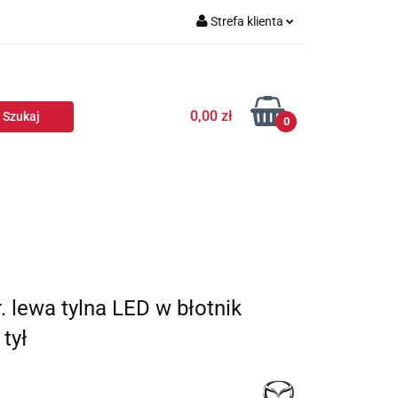
Strefa klienta
Zaloguj się
Zarejestruj się
0,00 zł
Dodaj zgłoszenie
0
 lewa tylna LED w błotnik
tył