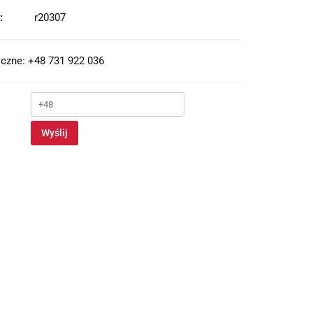
:
r20307
czne: +48 731 922 036
Wyślij