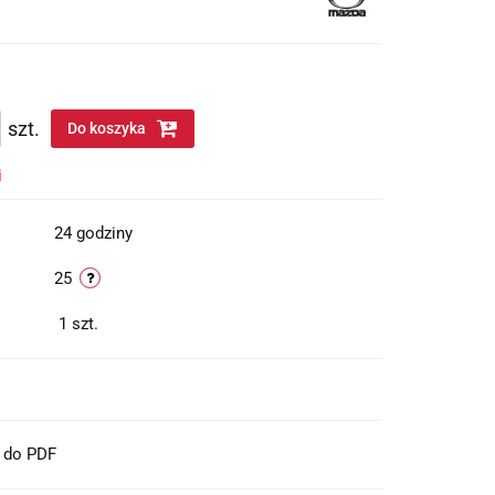
szt.
Do koszyka
i
24 godziny
25
1
szt.
t do PDF