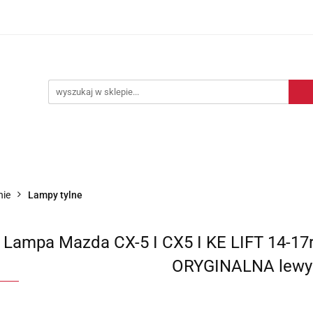
Blog motoryzacyjny
Dostawa
O nas
Kontakt
motoryzacyjny
Dostawa
O nas
Kontakt
nie
Lampy tylne
Lampa Mazda CX-5 I CX5 I KE LIFT 14-17r.
ORYGINALNA lewy 