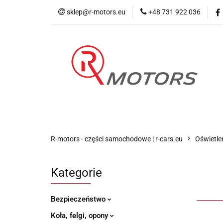
sklep@r-motors.eu
+48 731 922 036
Wszystkie kategorie
Blog 
R-motors - części samochodowe | r-cars.eu
Oświetle
Kategorie
Bezpieczeństwo
Koła, felgi, opony