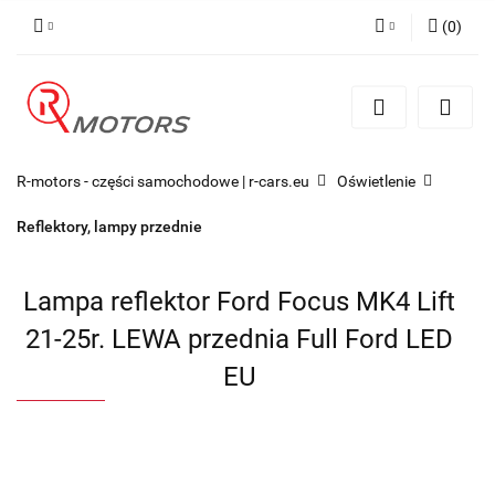
(
0
)
Zaloguj się
Zarejestruj się
Dodaj zgłoszenie
R-motors - części samochodowe | r-cars.eu
Oświetlenie
Reflektory, lampy przednie
Lampa reflektor Ford Focus MK4 Lift
21-25r. LEWA przednia Full Ford LED
EU