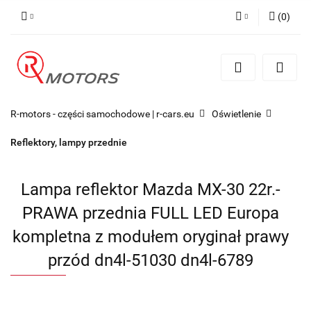
(
0
)
Zaloguj się
Zarejestruj się
Dodaj zgłoszenie
R-motors - części samochodowe | r-cars.eu
Oświetlenie
Reflektory, lampy przednie
Lampa reflektor Mazda MX-30 22r.-
PRAWA przednia FULL LED Europa
kompletna z modułem oryginał prawy
przód dn4l-51030 dn4l-6789