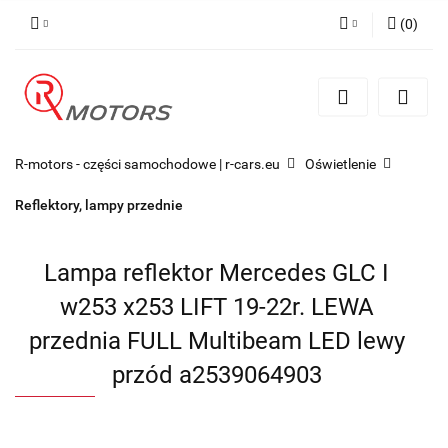
(
0
)
Zaloguj się
Zarejestruj się
Dodaj zgłoszenie
R-motors - części samochodowe | r-cars.eu
Oświetlenie
Reflektory, lampy przednie
Lampa reflektor Mercedes GLC I
w253 x253 LIFT 19-22r. LEWA
przednia FULL Multibeam LED lewy
przód a2539064903