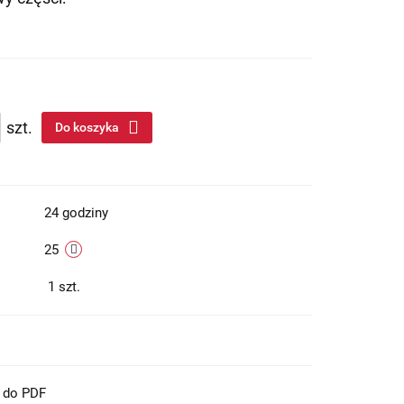
szt.
Do koszyka
24 godziny
25
1
szt.
t do PDF