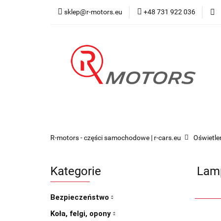
sklep@r-motors.eu
+48 731 922 036
Wszystkie kategorie
Blog 
R-motors - części samochodowe | r-cars.eu
Oświetle
Kategorie
Lamp
Bezpieczeństwo
Koła, felgi, opony