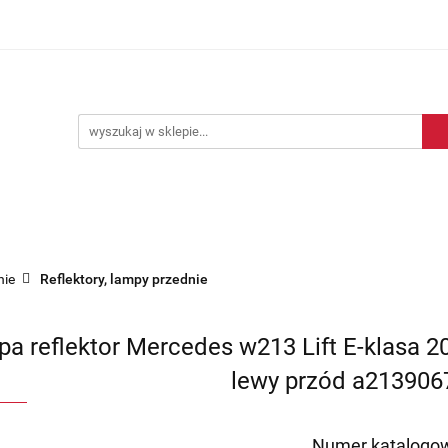
Blog motoryzacyjny
Dostawa
O nas
Kontakt
motoryzacyjny
Dostawa
O nas
Kontakt
nie
Reflektory, lampy przednie
a reflektor Mercedes w213 Lift E-klasa 2
lewy przód a213906
Numer katalogow