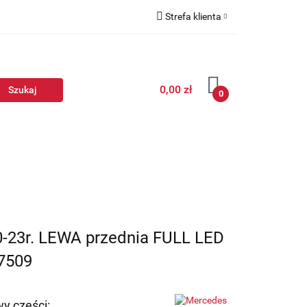
Strefa klienta
Zaloguj się
Zarejestruj się
0,00 zł
Dodaj zgłoszenie
0
0-23r. LEWA przednia FULL LED
7509
y części: