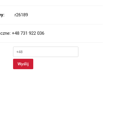
y:
r26189
czne: +48 731 922 036
Wyślij