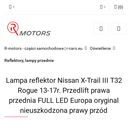
(
0
)
Zaloguj się
Zarejestruj się
Dodaj zgłoszenie
R-motors - części samochodowe | r-cars.eu
Oświetlenie
Reflektory, lampy przednie
Lampa reflektor Nissan X-Trail III T32
Rogue 13-17r. Przedlift prawa
przednia FULL LED Europa oryginal
nieuszkodzona prawy przód