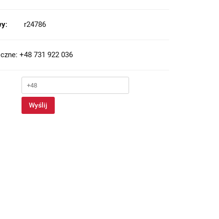
y:
r24786
czne: +48 731 922 036
Wyślij