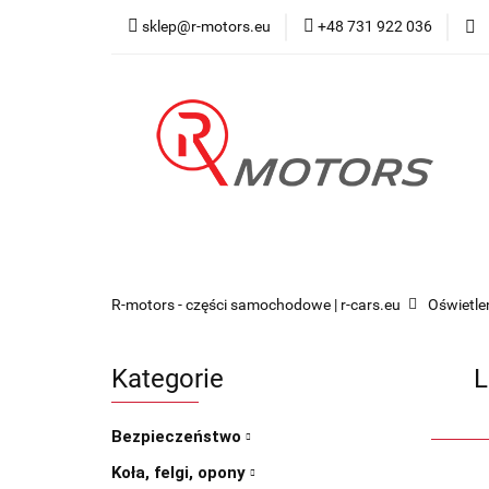
sklep@r-motors.eu
+48 731 922 036
Wszystkie kategorie
Blog 
R-motors - części samochodowe | r-cars.eu
Oświetle
Kategorie
L
Bezpieczeństwo
Koła, felgi, opony