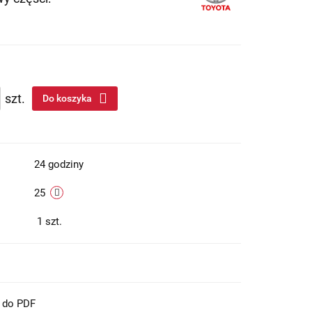
szt.
Do koszyka
24 godziny
25
1
szt.
t do PDF