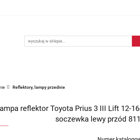
Blog motoryzacyjny
Dostawa
O nas
Kontakt
motoryzacyjny
Dostawa
O nas
Kontakt
nie
Reflektory, lampy przednie
ampa reflektor Toyota Prius 3 III Lift 12-1
soczewka lewy przód 81
Numer katalogow