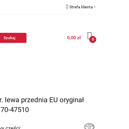
Strefa klienta
Zaloguj się
Zarejestruj się
0,00 zł
Dodaj zgłoszenie
0
6r. lewa przednia EU oryginał
170-47510
y części: