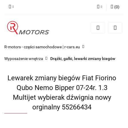
(
0
)
Zaloguj się
Zarejestruj się
Dodaj zgłoszenie
R-motors - części samochodowe | r-cars.eu
Wyposażenie wnętrza
Drążki, gałki, lewarki zmiany biegów
Lewarek zmiany biegów Fiat Fiorino
Qubo Nemo Bipper 07-24r. 1.3
Multijet wybierak dźwignia nowy
orginalny 55266434