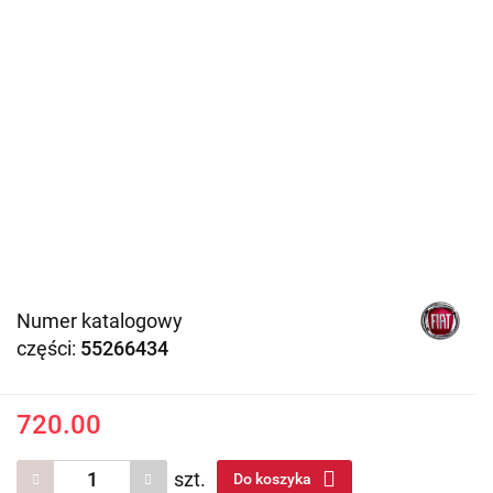
Numer katalogowy
części:
55266434
720.00
szt.
Do koszyka