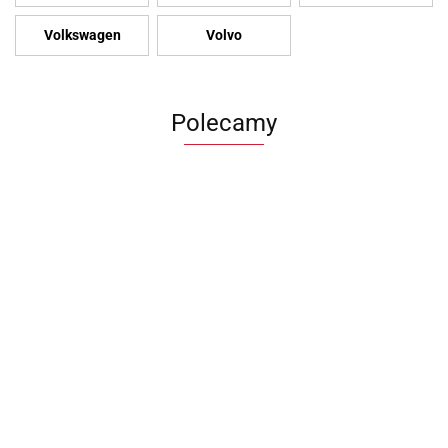
Volkswagen
Volvo
Polecamy
Zderzak
Felgi BMW
Felga
Błotnik VW
przedni
Ronal
Volkswag
Kierownica VW
transportet
Audi A3 8P
7.5Jx17
ID.3 7.5x
id 3 skórzana
1200.00
T6 lift 19-23
1200.00
700.00
lift 08-13r
5x120
880.00
ET50 5x1
multifunkcyjna
PRAWY
1580.00
8P0807437
ET35
Aluminio
10a419089
7LA821106B
Aluminiowe
10A6010
H