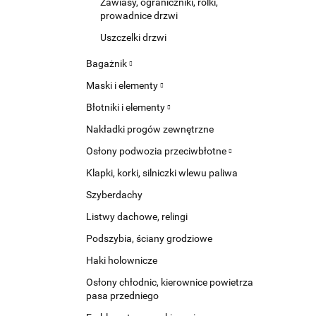
Zawiasy, ograniczniki, rolki,
prowadnice drzwi
Uszczelki drzwi
Bagażnik
Maski i elementy
Błotniki i elementy
Nakładki progów zewnętrzne
Osłony podwozia przeciwbłotne
Klapki, korki, silniczki wlewu paliwa
Szyberdachy
Listwy dachowe, relingi
Podszybia, ściany grodziowe
Haki holownicze
Osłony chłodnic, kierownice powietrza
pasa przedniego