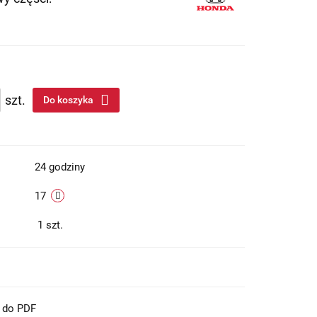
szt.
Do koszyka
24 godziny
17
1
szt.
t do PDF