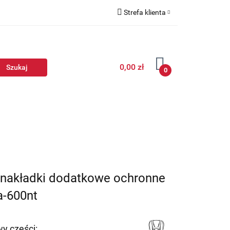
Strefa klienta
Zaloguj się
Zarejestruj się
0,00 zł
Dodaj zgłoszenie
0
e nakładki dodatkowe ochronne
a-600nt
y części: