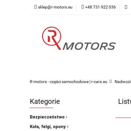
sklep@r-motors.eu
+48 731 922 036
Wszystkie kategorie
Blog 
R-motors - części samochodowe | r-cars.eu
Nadwozi
Kategorie
Lis
Bezpieczeństwo
Koła, felgi, opony