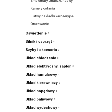
Emblematy, znaczki, napisy
Kamery cofania
Listwy nakładki karoseryjne
Orurowanie
Oświetlenie
Silnik i osprzęt
Szyby i akcesoria
Układ chłodzenia
Układ elektryczny, zapłon
Układ hamulcowy
Układ kierowniczy
Układ napędowy
Układ paliwowy
Układ wydechowy