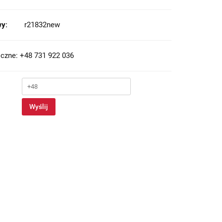
y:
r21832new
czne: +48 731 922 036
Wyślij