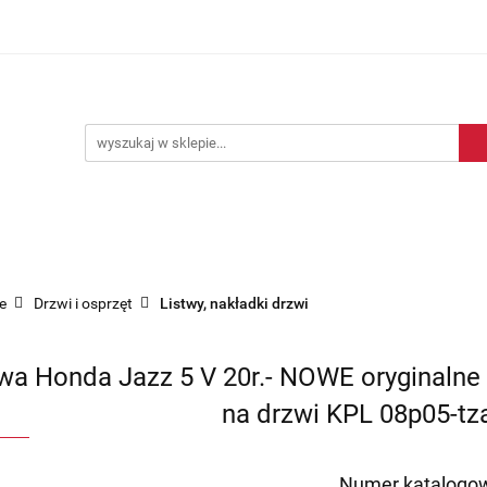
Blog motoryzacyjny
Dostawa
O nas
Kontakt
motoryzacyjny
Dostawa
O nas
Kontakt
e
Drzwi i osprzęt
Listwy, nakładki drzwi
twa Honda Jazz 5 V 20r.- NOWE oryginaln
na drzwi KPL 08p05-tz
Numer katalogow