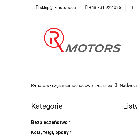
sklep@r-motors.eu
+48 731 922 036
Wszystkie kategorie
Blog 
R-motors - części samochodowe | r-cars.eu
Nadwozi
Kategorie
List
Bezpieczeństwo
Koła, felgi, opony