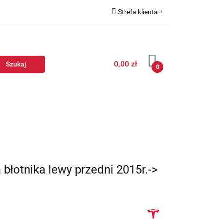
Strefa klienta
Zaloguj się
Zarejestruj się
0,00 zł
Dodaj zgłoszenie
0
łotnika lewy przedni 2015r.->