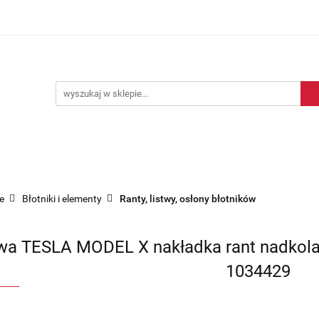
Blog motoryzacyjny
Dostawa
O nas
Kontakt
motoryzacyjny
Dostawa
O nas
Kontakt
e
Błotniki i elementy
Ranty, listwy, osłony błotników
wa TESLA MODEL X nakładka rant nadkola b
1034429