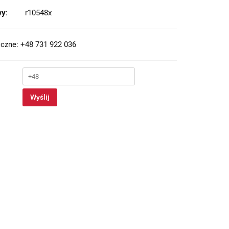
y:
r10548x
czne: +48 731 922 036
Wyślij