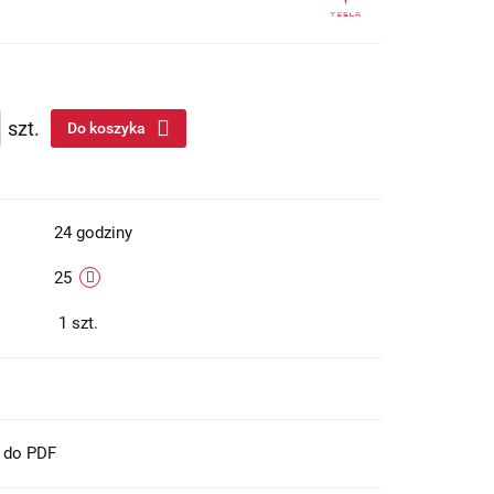
szt.
Do koszyka
24 godziny
25
1
szt.
t do PDF