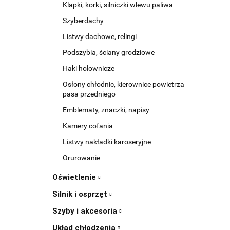
Klapki, korki, silniczki wlewu paliwa
Szyberdachy
Listwy dachowe, relingi
Podszybia, ściany grodziowe
Haki holownicze
Osłony chłodnic, kierownice powietrza
pasa przedniego
Emblematy, znaczki, napisy
Kamery cofania
Listwy nakładki karoseryjne
Orurowanie
Oświetlenie
Silnik i osprzęt
Szyby i akcesoria
Układ chłodzenia