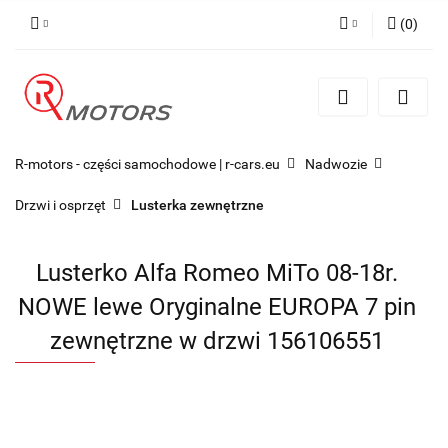
(
0
)
Zaloguj się
Zarejestruj się
Dodaj zgłoszenie
R-motors - części samochodowe | r-cars.eu
Nadwozie
Drzwi i osprzęt
Lusterka zewnętrzne
Lusterko Alfa Romeo MiTo 08-18r.
NOWE lewe Oryginalne EUROPA 7 pin
zewnętrzne w drzwi 156106551