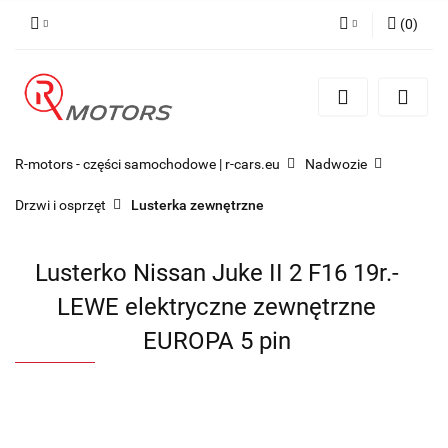
(
0
)
Zaloguj się
Zarejestruj się
Dodaj zgłoszenie
R-motors - części samochodowe | r-cars.eu
Nadwozie
Drzwi i osprzęt
Lusterka zewnętrzne
Lusterko Nissan Juke II 2 F16 19r.-
LEWE elektryczne zewnętrzne
EUROPA 5 pin