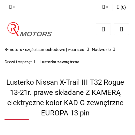
(
0
)
Zaloguj się
Zarejestruj się
Dodaj zgłoszenie
R-motors - części samochodowe | r-cars.eu
Nadwozie
Drzwi i osprzęt
Lusterka zewnętrzne
Lusterko Nissan X-Trail III T32 Rogue
13-21r. prawe składane Z KAMERĄ
elektryczne kolor KAD G zewnętrzne
EUROPA 13 pin