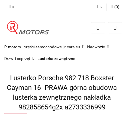
(
0
)
Zaloguj się
Zarejestruj się
Dodaj zgłoszenie
R-motors - części samochodowe | r-cars.eu
Nadwozie
Drzwi i osprzęt
Lusterka zewnętrzne
Lusterko Porsche 982 718 Boxster
Cayman 16- PRAWA górna obudowa
lusterka zewnętrznego nakładka
982858654g2x a2733336999